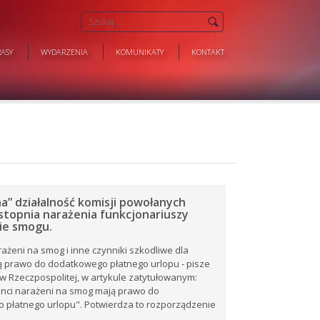
ASY
WYDARZENIA
KOMUNIKATY
KONTAKT
a” działalność komisji powołanych
stopnia narażenia funkcjonariuszy
nie smogu.
rażeni na smog i inne czynniki szkodliwe dla
ą prawo do dodatkowego płatnego urlopu - pisze
w Rzeczpospolitej, w artykule zatytułowanym:
anci narażeni na smog mają prawo do
 płatnego urlopu". Potwierdza to rozporządzenie