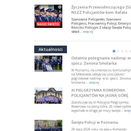
NSZZ Policjantów
Na zaproszenie Zarządu Głównego NSZZ
Życzenia Przewodniczącego ZG
Policjantów w Polsce gościł Rafael Laskows
NSZZ Policjantów kom. Rafała
Departamentu Policji w Nowym Jorku, o
Jankowskiego z okazji Święta
..
więcej
Szanowne Policjantki, Szanowni
Policji 2026
Policjanci, Pracownicy Policji, Emeryci
PAMIĘTAMY I ODDAJMY HOŁD ST
Renciści Policyjni Z okazji Święta Policj
SIERŻ. MARKOWI SIENICKIEMU
skład ..
więcej
W Biedrusku, pod Tablicą Pamiątkową
NSZZ Policjantów: Policja nie m
poświęconą starszemu sierżantowi Mar
być wciągana w bieżące spory
..
więcej
Aktualnosci
polityczne
•
•
•
•
W przestrzeni publicznej po raz kolej
pojawiły się wypowiedzi, które uderza
Ostatnie pożegnanie nadinsp. w 
w funkcjonariuszki i funkcjonariuszy
spocz. Zenona Smolarka
Policj ..
więcej
W Poznaniu, na cmentarzu komunalny
Dodatkowe zarobkowanie
na Miłostowie, odbyły się uroczystości
pogrzebowe nadinsp. w st. spocz. Zenona
policjantów. NSZZP: obecne
Smolarka ..
więcej
rozwiązania wymagają zmian
Do Sejmu trafiła petycja dotycząca
XI PIELGRZYMKA ROWEROWA
zmiany przepisów regulujących
podejmowanie przez policjantów
POLICJANTÓW NA JASNĄ GÓRĘ
dodatkowej pracy zarobkowe ..
więce
Zakończyła się XI Policyjna Pielgrzymka
Rowerowa na Jasną Górę. 26 rowerzystó
Krok 1. Umorzenie. Krok 2. Walk
wyjechało w drogę po mszy święte ..
więc
z hejtem
Postępowanie dotyczące interwencji
Święto Policji w Poznaniu
Policji w miejscu zamieszkania red.
Tomasza Sakiewicza zostało umorzon
28 lipca 2026 roku na placu Komendy