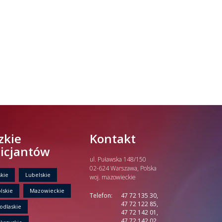
zkie
Kontakt
licjantów
ul. Puławska 148/150
02-624 Warszawa, Polska
kie
Lubelskie
woj. mazowieckie
lskie
Mazowieckie
Telefon:
47 72 135 30,
47 72 122 85,
odlaskie
47 72 142 01,
47 72 142 02