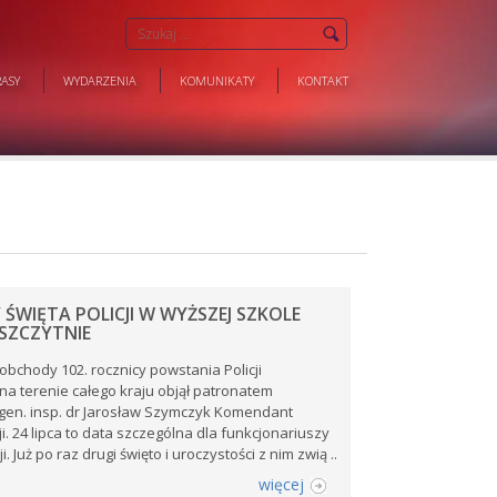
ASY
WYDARZENIA
KOMUNIKATY
KONTAKT
ŚWIĘTA POLICJI W WYŻSZEJ SZKOLE
 SZCZYTNIE
obchody 102. rocznicy powstania Policji
a terenie całego kraju objął patronatem
en. insp. dr Jarosław Szymczyk Komendant
i. 24 lipca to data szczególna dla funkcjonariuszy
ji. Już po raz drugi święto i uroczystości z nim zwią ..
więcej