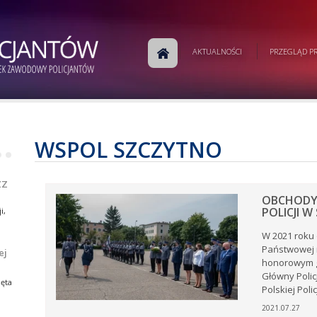
m
AKTUALNOŚCI
PRZEGLĄD PR
j
a
w
ej
e.
WSPOL SZCZYTNO
•
•
ej
ZZ
OBCHODY 
POLICJI W
i,
W 2021 roku 
Państwowej n
ej
honorowym g
i,
tów
Główny Policj
ia
ęta
Polskiej Polic
ów
rku
2021.07.27
e