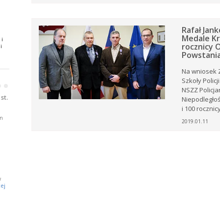
ki z
Rafał Jan
Medale Kr
 i
.
rocznicy O
i
Powstania 
oże
Na wniosek 
Szkoły Polic
•
•
ny
NSZZ Policja
ją
st.
Niepodległoś
i 100 roczni
m
2019.01.11
j
w
a
ej
e.