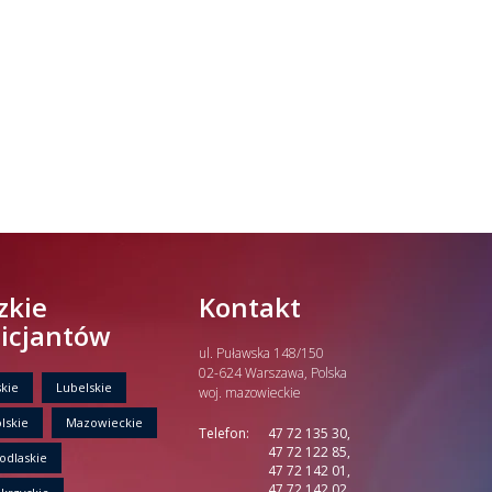
zkie
Kontakt
licjantów
ul. Puławska 148/150
02-624 Warszawa, Polska
kie
Lubelskie
woj. mazowieckie
lskie
Mazowieckie
Telefon:
47 72 135 30,
47 72 122 85,
odlaskie
47 72 142 01,
47 72 142 02