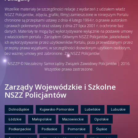
Wszelkie materiały (w szczególności relacje z wydarzeń z udziałem władz
NSZZ Policjantów, zdjęcia, grafiki, filmy) zamieszczone w niniejszym Portalu
chronione są przepisami ustawy z dnia 4 lutego 1994 r. o prawie autorskim
i prawach pokrewnych oraz ustawy z dnia 27 lipca 2001 r. o ochronie baz
danych. Materiały te mogą być wykorzystywane wyłącznie na postawie umowy
z właścicielem portalu - Zarządem Głównym NSZZ Policjantów. Jakiekolwiek
ich wykorzystywanie przez użytkowników Portalu, poza przewidzianymi przez
przepisy prawa wyjątkami, w szczególności dozwolonym użytkiem osobistym,
bez ważnej umowy jest zabronione. ZG NSZZ Policjantów
NSZZP © Niezależny Samorządny Związek Zawodowy Policjantów | 2016.
Wszystkie prawa zastrzeżone.
Zarządy Wojewódzkie i Szkolne
NSZZ Policjantów
Dolnośląskie
Kujawsko-Pomorskie
Lubelskie
Lubuskie
Łódzkie
Małopolskie
Mazowieckie
Opolskie
Podkarpackie
Podlaskie
Pomorskie
Śląskie