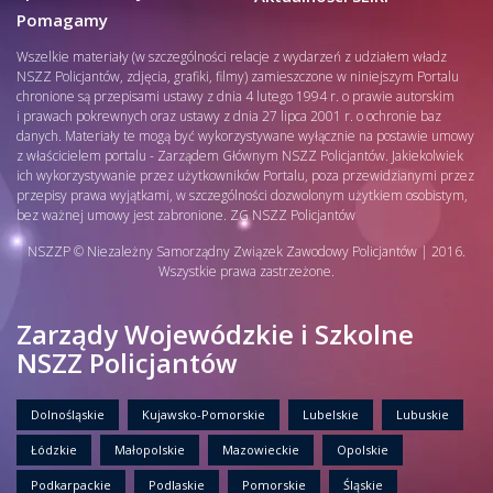
Pomagamy
Wszelkie materiały (w szczególności relacje z wydarzeń z udziałem władz
NSZZ Policjantów, zdjęcia, grafiki, filmy) zamieszczone w niniejszym Portalu
chronione są przepisami ustawy z dnia 4 lutego 1994 r. o prawie autorskim
i prawach pokrewnych oraz ustawy z dnia 27 lipca 2001 r. o ochronie baz
danych. Materiały te mogą być wykorzystywane wyłącznie na postawie umowy
z właścicielem portalu - Zarządem Głównym NSZZ Policjantów. Jakiekolwiek
ich wykorzystywanie przez użytkowników Portalu, poza przewidzianymi przez
przepisy prawa wyjątkami, w szczególności dozwolonym użytkiem osobistym,
bez ważnej umowy jest zabronione. ZG NSZZ Policjantów
NSZZP © Niezależny Samorządny Związek Zawodowy Policjantów | 2016.
Wszystkie prawa zastrzeżone.
Zarządy Wojewódzkie i Szkolne
NSZZ Policjantów
Dolnośląskie
Kujawsko-Pomorskie
Lubelskie
Lubuskie
Łódzkie
Małopolskie
Mazowieckie
Opolskie
Podkarpackie
Podlaskie
Pomorskie
Śląskie