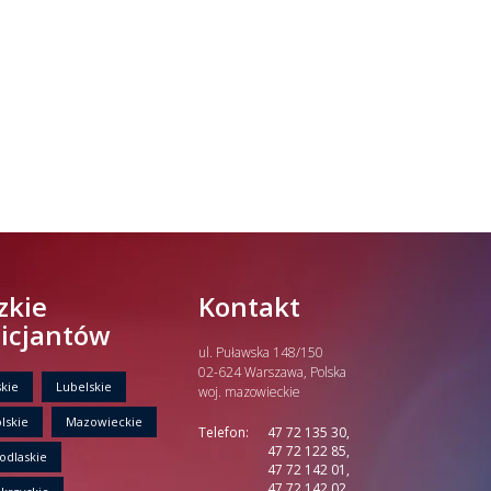
zkie
Kontakt
licjantów
ul. Puławska 148/150
02-624 Warszawa, Polska
kie
Lubelskie
woj. mazowieckie
lskie
Mazowieckie
Telefon:
47 72 135 30,
47 72 122 85,
odlaskie
47 72 142 01,
47 72 142 02