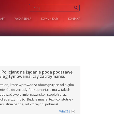
ASY
WYDARZENIA
KOMUNIKATY
KONTAKT
– Policjant na żądanie poda podstawę
legitymowania, czy zatrzymania.
zmian, które wprowadza obowiązujące od piątku
ie. Co do zasady funkcjonariusz ma w takich
odawać swoje imię, nazwisko i stopień oraz
jęcia czynności. Będzie musiał też - co istotne -
 ustnie osobę, od której np. pobierał ..
więcej