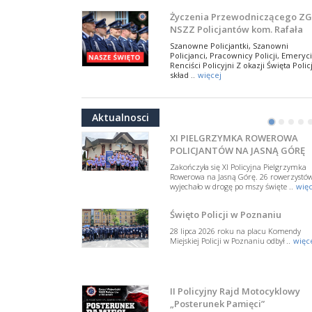
W Biedrusku, pod Tablicą Pamiątkową
Życzenia Przewodniczącego ZG
poświęconą starszemu sierżantowi Mar
NSZZ Policjantów kom. Rafała
..
więcej
Jankowskiego z okazji Święta
Szanowne Policjantki, Szanowni
Policji 2026
Policjanci, Pracownicy Policji, Emeryci
50-lecie BOA. Zarząd Główny N
Renciści Policyjni Z okazji Święta Policj
Policjantów z uznaniem
skład ..
więcej
dla funkcjonariuszy policyjnej
17 lipca 2026 roku w Muzeum Wojska
NSZZ Policjantów: Policja nie m
formacji kontrterrorystycznej
Polskiego w Warszawie odbyła się uroczys
być wciągana w bieżące spory
gala z okazji 50-lecia Centralnego
Aktualnosci
Pododdziału ..
więcej
polityczne
•
•
•
•
W przestrzeni publicznej po raz kolej
pojawiły się wypowiedzi, które uderza
XI PIELGRZYMKA ROWEROWA
w funkcjonariuszki i funkcjonariuszy
POLICJANTÓW NA JASNĄ GÓRĘ
Policj ..
więcej
Zakończyła się XI Policyjna Pielgrzymka
Dodatkowe zarobkowanie
Rowerowa na Jasną Górę. 26 rowerzystó
wyjechało w drogę po mszy święte ..
więc
policjantów. NSZZP: obecne
rozwiązania wymagają zmian
Do Sejmu trafiła petycja dotycząca
Święto Policji w Poznaniu
zmiany przepisów regulujących
podejmowanie przez policjantów
28 lipca 2026 roku na placu Komendy
dodatkowej pracy zarobkowe ..
więce
Miejskiej Policji w Poznaniu odbył ..
więc
Krok 1. Umorzenie. Krok 2. Walk
z hejtem
Postępowanie dotyczące interwencji
II Policyjny Rajd Motocyklowy
Policji w miejscu zamieszkania red.
„Posterunek Pamięci”
Tomasza Sakiewicza zostało umorzon