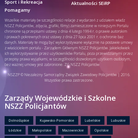
Sport i Rekreacja
Aktualności SEiRP
Pomagamy
Wszelkie materiały (w szczególności relacje z wydarzeń z udziałem władz
NSZZ Policjantów, zdjęcia, grafiki, filmy) zamieszczone w niniejszym Portalu
chronione są przepisami ustawy z dnia 4 lutego 1994 r. o prawie autorskim
i prawach pokrewnych oraz ustawy z dnia 27 lipca 2001 r. o ochronie baz
danych. Materiały te mogą być wykorzystywane wyłącznie na postawie umowy
z właścicielem portalu - Zarządem Głównym NSZZ Policjantów. Jakiekolwiek
ich wykorzystywanie przez użytkowników Portalu, poza przewidzianymi przez
przepisy prawa wyjątkami, w szczególności dozwolonym użytkiem osobistym,
bez ważnej umowy jest zabronione. ZG NSZZ Policjantów
NSZZP © Niezależny Samorządny Związek Zawodowy Policjantów | 2016.
Wszystkie prawa zastrzeżone.
Zarządy Wojewódzkie i Szkolne
NSZZ Policjantów
Dolnośląskie
Kujawsko-Pomorskie
Lubelskie
Lubuskie
Łódzkie
Małopolskie
Mazowieckie
Opolskie