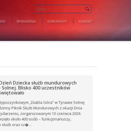
ASY
WYDARZENIA
KOMUNIKATY
KONTAKT
Dzień Dziecka służb mundurowych
 Solnej. Blisko 400 uczestników
świętowało
ypoczynkowym „Diabla Góra” w Tyrawie Solnej
dzinny Piknik Służb Mundurowych z okazji Dnia
wydarzeniu, zorganizowanym 13 czerwca 2026
 wzięło około 400 osób – funkcjonariuszy,
służb oraz cz� ..