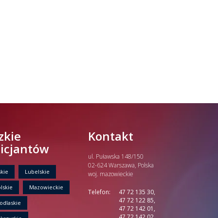
zkie
Kontakt
licjantów
ul. Puławska 148/150
02-624 Warszawa, Polska
kie
Lubelskie
woj. mazowieckie
lskie
Mazowieckie
Telefon:
47 72 135 30,
47 72 122 85,
odlaskie
47 72 142 01,
47 72 142 02