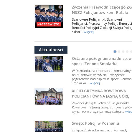
NSZZ Policjantów
Na zaproszenie Zarządu Głównego NSZZ
Życzenia Przewodniczącego ZG
Policjantów w Polsce gościł Rafael Laskows
NSZZ Policjantów kom. Rafała
Departamentu Policji w Nowym Jorku, o
Jankowskiego z okazji Święta
..
więcej
Szanowne Policjantki, Szanowni
Policji 2026
Policjanci, Pracownicy Policji, Emeryci
PAMIĘTAMY I ODDAJMY HOŁD ST
Renciści Policyjni Z okazji Święta Policj
SIERŻ. MARKOWI SIENICKIEMU
skład ..
więcej
W Biedrusku, pod Tablicą Pamiątkową
NSZZ Policjantów: Policja nie m
poświęconą starszemu sierżantowi Mar
być wciągana w bieżące spory
..
więcej
Aktualnosci
polityczne
•
•
•
•
W przestrzeni publicznej po raz kolej
pojawiły się wypowiedzi, które uderza
Ostatnie pożegnanie nadinsp. w 
w funkcjonariuszki i funkcjonariuszy
spocz. Zenona Smolarka
Policj ..
więcej
W Poznaniu, na cmentarzu komunalny
Dodatkowe zarobkowanie
na Miłostowie, odbyły się uroczystości
pogrzebowe nadinsp. w st. spocz. Zenona
policjantów. NSZZP: obecne
Smolarka ..
więcej
rozwiązania wymagają zmian
Do Sejmu trafiła petycja dotycząca
XI PIELGRZYMKA ROWEROWA
zmiany przepisów regulujących
podejmowanie przez policjantów
POLICJANTÓW NA JASNĄ GÓRĘ
dodatkowej pracy zarobkowe ..
więce
Zakończyła się XI Policyjna Pielgrzymka
Rowerowa na Jasną Górę. 26 rowerzystó
Krok 1. Umorzenie. Krok 2. Walk
wyjechało w drogę po mszy święte ..
więc
z hejtem
Postępowanie dotyczące interwencji
Święto Policji w Poznaniu
Policji w miejscu zamieszkania red.
Tomasza Sakiewicza zostało umorzon
28 lipca 2026 roku na placu Komendy