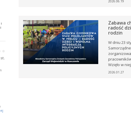
2026.06.19
ki z
Zabawa ch
 i
.
radość dzi
i
rodzin
oże
W dniu 23 st
Samorządneg
•
•
ny
zorganizował
ją
st.
pracowników 
Wzięło w niej
m
2026.01.27
j
w
a
ej
e.