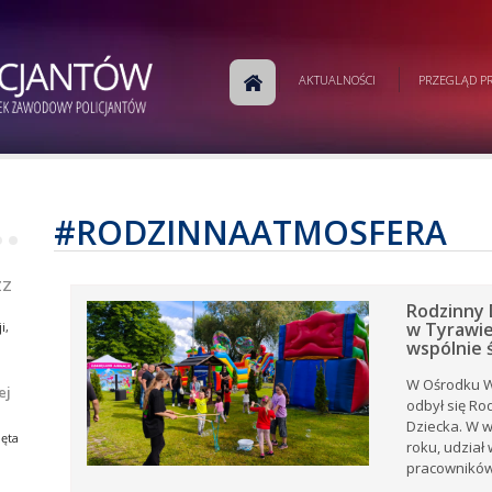
m
AKTUALNOŚCI
PRZEGLĄD PR
j
a
w
ej
e.
#RODZINNAATMOSFERA
•
•
ej
ZZ
Rodzinny 
w Tyrawie
i,
wspólnie 
W Ośrodku W
ej
odbył się Ro
i,
tów
Dziecka. W 
ia
ęta
roku, udział
ów
rku
pracowników 
e