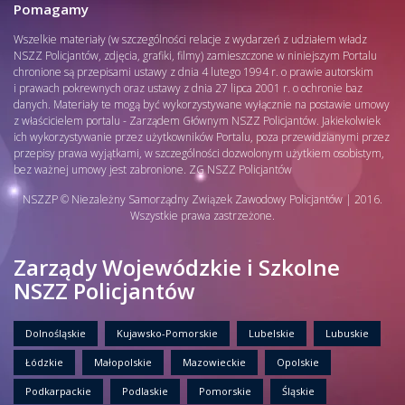
Pomagamy
Wszelkie materiały (w szczególności relacje z wydarzeń z udziałem władz
NSZZ Policjantów, zdjęcia, grafiki, filmy) zamieszczone w niniejszym Portalu
chronione są przepisami ustawy z dnia 4 lutego 1994 r. o prawie autorskim
i prawach pokrewnych oraz ustawy z dnia 27 lipca 2001 r. o ochronie baz
danych. Materiały te mogą być wykorzystywane wyłącznie na postawie umowy
z właścicielem portalu - Zarządem Głównym NSZZ Policjantów. Jakiekolwiek
ich wykorzystywanie przez użytkowników Portalu, poza przewidzianymi przez
przepisy prawa wyjątkami, w szczególności dozwolonym użytkiem osobistym,
bez ważnej umowy jest zabronione. ZG NSZZ Policjantów
NSZZP © Niezależny Samorządny Związek Zawodowy Policjantów | 2016.
Wszystkie prawa zastrzeżone.
Zarządy Wojewódzkie i Szkolne
NSZZ Policjantów
Dolnośląskie
Kujawsko-Pomorskie
Lubelskie
Lubuskie
Łódzkie
Małopolskie
Mazowieckie
Opolskie
Podkarpackie
Podlaskie
Pomorskie
Śląskie