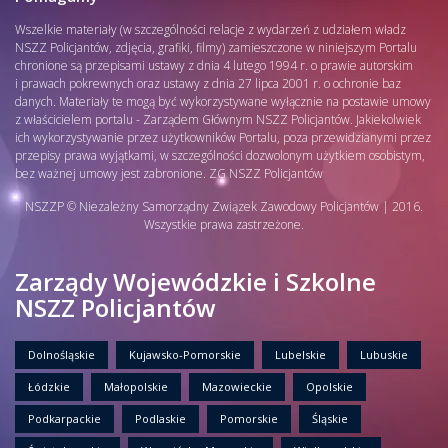
Wszelkie materiały (w szczególności relacje z wydarzeń z udziałem władz
NSZZ Policjantów, zdjęcia, grafiki, filmy) zamieszczone w niniejszym Portalu
chronione są przepisami ustawy z dnia 4 lutego 1994 r. o prawie autorskim
i prawach pokrewnych oraz ustawy z dnia 27 lipca 2001 r. o ochronie baz
danych. Materiały te mogą być wykorzystywane wyłącznie na postawie umowy
z właścicielem portalu - Zarządem Głównym NSZZ Policjantów. Jakiekolwiek
ich wykorzystywanie przez użytkowników Portalu, poza przewidzianymi przez
przepisy prawa wyjątkami, w szczególności dozwolonym użytkiem osobistym,
bez ważnej umowy jest zabronione. ZG NSZZ Policjantów
NSZZP © Niezależny Samorządny Związek Zawodowy Policjantów | 2016.
Wszystkie prawa zastrzeżone.
Zarządy Wojewódzkie i Szkolne
NSZZ Policjantów
Dolnośląskie
Kujawsko-Pomorskie
Lubelskie
Lubuskie
Łódzkie
Małopolskie
Mazowieckie
Opolskie
Podkarpackie
Podlaskie
Pomorskie
Śląskie