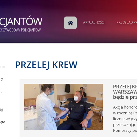
m
AKTUALNOŚCI
PRZEGLĄD PR
j
a
w
ej
e.
PRZELEJ KREW
•
•
ej
ZZ
PRZELEJ 
WARSZAWSK
i,
będzie prz
Akcja honor
ej
w rocznicę P
i,
tów
licznie włącz
ia
ęta
przekazując 
ów
rku
Pomorscy pol
e