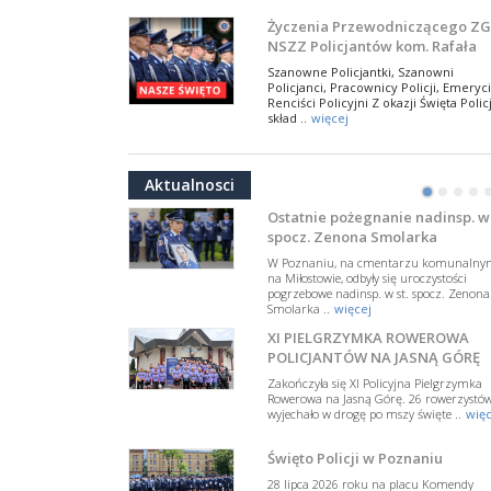
NSZZ Policjantów
Na zaproszenie Zarządu Głównego NSZZ
Życzenia Przewodniczącego ZG
Policjantów w Polsce gościł Rafael Laskows
NSZZ Policjantów kom. Rafała
Departamentu Policji w Nowym Jorku, o
Jankowskiego z okazji Święta
..
więcej
Szanowne Policjantki, Szanowni
Policji 2026
Policjanci, Pracownicy Policji, Emeryci
PAMIĘTAMY I ODDAJMY HOŁD ST
Renciści Policyjni Z okazji Święta Policj
SIERŻ. MARKOWI SIENICKIEMU
skład ..
więcej
W Biedrusku, pod Tablicą Pamiątkową
NSZZ Policjantów: Policja nie m
poświęconą starszemu sierżantowi Mar
być wciągana w bieżące spory
..
więcej
Aktualnosci
polityczne
•
•
•
•
W przestrzeni publicznej po raz kolej
pojawiły się wypowiedzi, które uderza
Ostatnie pożegnanie nadinsp. w 
w funkcjonariuszki i funkcjonariuszy
spocz. Zenona Smolarka
Policj ..
więcej
W Poznaniu, na cmentarzu komunalny
Dodatkowe zarobkowanie
na Miłostowie, odbyły się uroczystości
pogrzebowe nadinsp. w st. spocz. Zenona
policjantów. NSZZP: obecne
Smolarka ..
więcej
rozwiązania wymagają zmian
Do Sejmu trafiła petycja dotycząca
XI PIELGRZYMKA ROWEROWA
zmiany przepisów regulujących
podejmowanie przez policjantów
POLICJANTÓW NA JASNĄ GÓRĘ
dodatkowej pracy zarobkowe ..
więce
Zakończyła się XI Policyjna Pielgrzymka
Rowerowa na Jasną Górę. 26 rowerzystó
Krok 1. Umorzenie. Krok 2. Walk
wyjechało w drogę po mszy święte ..
więc
z hejtem
Postępowanie dotyczące interwencji
Święto Policji w Poznaniu
Policji w miejscu zamieszkania red.
Tomasza Sakiewicza zostało umorzon
28 lipca 2026 roku na placu Komendy