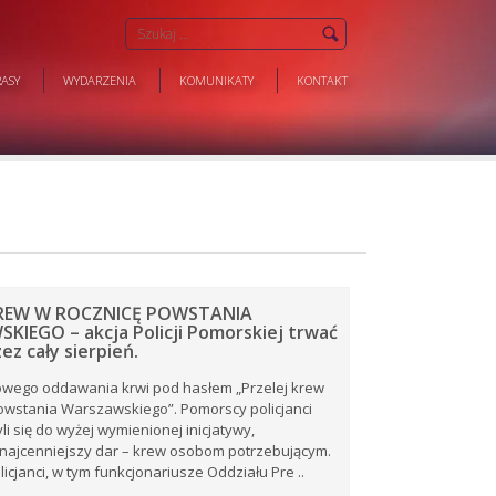
ASY
WYDARZENIA
KOMUNIKATY
KONTAKT
KREW W ROCZNICĘ POWSTANIA
IEGO – akcja Policji Pomorskiej trwać
ez cały sierpień.
owego oddawania krwi pod hasłem „Przelej krew
owstania Warszawskiego”. Pomorscy policjanci
yli się do wyżej wymienionej inicjatywy,
najcenniejszy dar – krew osobom potrzebującym.
icjanci, w tym funkcjonariusze Oddziału Pre ..