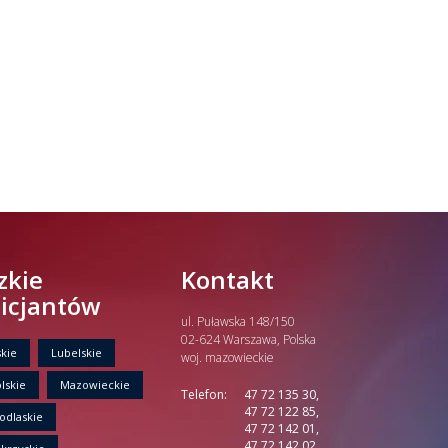
zkie
Kontakt
licjantów
ul. Puławska 148/150
02-624 Warszawa, Polska
kie
Lubelskie
woj. mazowieckie
lskie
Mazowieckie
Telefon:
47 72 135 30,
47 72 122 85,
odlaskie
47 72 142 01,
47 72 142 02