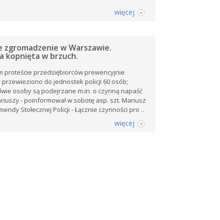
więcej
e zgromadzenie w Warszawie.
ka kopnięta w brzuch.
m proteście przedsiębiorców prewencyjnie
 przewieziono do jednostek policji 60 osób;
wie osoby są podejrzane m.in. o czynną napaść
riuszy - poinformował w sobotę asp. szt. Mariusz
ndy Stołecznej Policji - Łącznie czynności pro ..
więcej