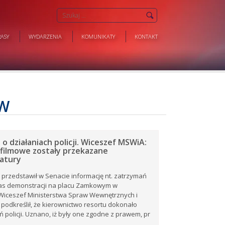
ASY
WYDARZENIA
KOMUNIKATY
KONTAKT
ÓW
o działaniach policji. Wiceszef MSWiA:
 filmowe zostały przekazane
atury
 przedstawił w Senacie informację nt. zatrzymań
zas demonstracji na placu Zamkowym w
Wiceszef Ministerstwa Spraw Wewnętrznych i
i podkreślił, że kierownictwo resortu dokonało
ń policji. Uznano, iż były one zgodne z prawem, pr