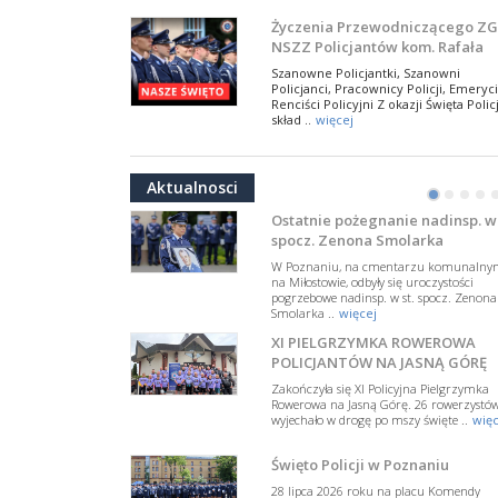
NSZZ Policjantów
Na zaproszenie Zarządu Głównego NSZZ
Życzenia Przewodniczącego ZG
Policjantów w Polsce gościł Rafael Laskows
NSZZ Policjantów kom. Rafała
Departamentu Policji w Nowym Jorku, o
Jankowskiego z okazji Święta
..
więcej
Szanowne Policjantki, Szanowni
Policji 2026
Policjanci, Pracownicy Policji, Emeryci
PAMIĘTAMY I ODDAJMY HOŁD ST
Renciści Policyjni Z okazji Święta Policj
SIERŻ. MARKOWI SIENICKIEMU
skład ..
więcej
W Biedrusku, pod Tablicą Pamiątkową
NSZZ Policjantów: Policja nie m
poświęconą starszemu sierżantowi Mar
być wciągana w bieżące spory
..
więcej
Aktualnosci
polityczne
•
•
•
•
W przestrzeni publicznej po raz kolej
pojawiły się wypowiedzi, które uderza
Ostatnie pożegnanie nadinsp. w 
w funkcjonariuszki i funkcjonariuszy
spocz. Zenona Smolarka
Policj ..
więcej
W Poznaniu, na cmentarzu komunalny
Dodatkowe zarobkowanie
na Miłostowie, odbyły się uroczystości
pogrzebowe nadinsp. w st. spocz. Zenona
policjantów. NSZZP: obecne
Smolarka ..
więcej
rozwiązania wymagają zmian
Do Sejmu trafiła petycja dotycząca
XI PIELGRZYMKA ROWEROWA
zmiany przepisów regulujących
podejmowanie przez policjantów
POLICJANTÓW NA JASNĄ GÓRĘ
dodatkowej pracy zarobkowe ..
więce
Zakończyła się XI Policyjna Pielgrzymka
Rowerowa na Jasną Górę. 26 rowerzystó
Krok 1. Umorzenie. Krok 2. Walk
wyjechało w drogę po mszy święte ..
więc
z hejtem
Postępowanie dotyczące interwencji
Święto Policji w Poznaniu
Policji w miejscu zamieszkania red.
Tomasza Sakiewicza zostało umorzon
28 lipca 2026 roku na placu Komendy