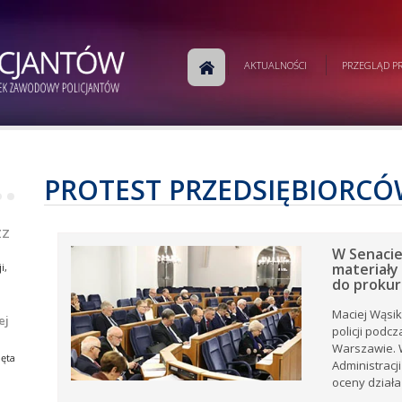
m
AKTUALNOŚCI
PRZEGLĄD PR
j
a
w
ej
e.
PROTEST PRZEDSIĘBIORC
•
•
ej
ZZ
W Senacie 
materiały
i,
do prokur
Maciej Wąsik
ej
policji podc
i,
tów
Warszawie. 
ia
ęta
Administracj
ów
rku
oceny działa
e
..