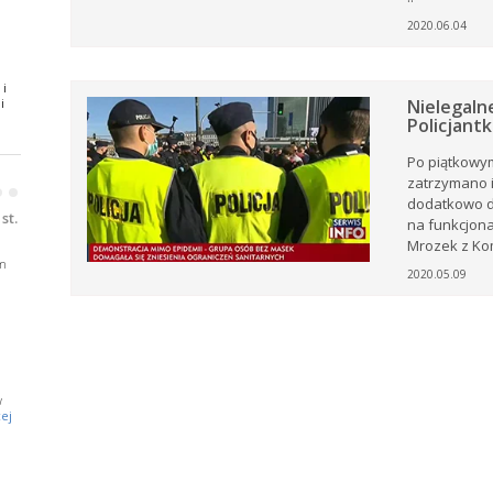
2020.06.04
ki z
 i
.
i
Nielegaln
Policjant
oże
Po piątkowy
zatrzymano i
•
•
ny
dodatkowo d
ją
st.
na funkcjona
Mrozek z Kome
m
2020.05.09
j
w
a
ej
e.