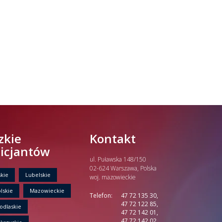
zkie
Kontakt
licjantów
ul. Puławska 148/150
02-624 Warszawa, Polska
kie
Lubelskie
woj. mazowieckie
lskie
Mazowieckie
Telefon:
47 72 135 30,
47 72 122 85,
odlaskie
47 72 142 01,
47 72 142 02