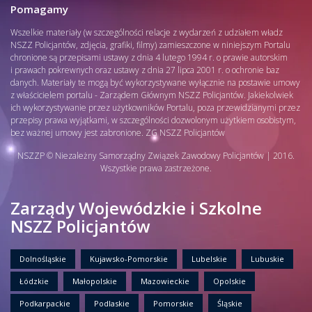
Pomagamy
Wszelkie materiały (w szczególności relacje z wydarzeń z udziałem władz
NSZZ Policjantów, zdjęcia, grafiki, filmy) zamieszczone w niniejszym Portalu
chronione są przepisami ustawy z dnia 4 lutego 1994 r. o prawie autorskim
i prawach pokrewnych oraz ustawy z dnia 27 lipca 2001 r. o ochronie baz
danych. Materiały te mogą być wykorzystywane wyłącznie na postawie umowy
z właścicielem portalu - Zarządem Głównym NSZZ Policjantów. Jakiekolwiek
ich wykorzystywanie przez użytkowników Portalu, poza przewidzianymi przez
przepisy prawa wyjątkami, w szczególności dozwolonym użytkiem osobistym,
bez ważnej umowy jest zabronione. ZG NSZZ Policjantów
NSZZP © Niezależny Samorządny Związek Zawodowy Policjantów | 2016.
Wszystkie prawa zastrzeżone.
Zarządy Wojewódzkie i Szkolne
NSZZ Policjantów
Dolnośląskie
Kujawsko-Pomorskie
Lubelskie
Lubuskie
Łódzkie
Małopolskie
Mazowieckie
Opolskie
Podkarpackie
Podlaskie
Pomorskie
Śląskie