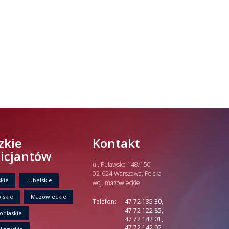
zkie
Kontakt
licjantów
ul. Puławska 148/150
02-624 Warszawa, Polska
kie
Lubelskie
woj. mazowieckie
lskie
Mazowieckie
Telefon:
47 72 135 30,
47 72 122 85,
odlaskie
47 72 142 01,
47 72 142 02