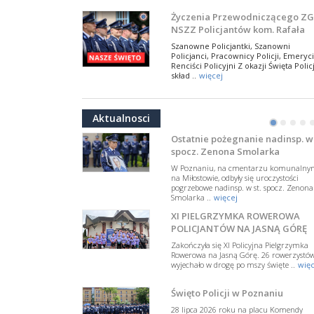
NSZZ Policjantów
Na zaproszenie Zarządu Głównego NSZZ
Życzenia Przewodniczącego ZG
Policjantów w Polsce gościł Rafael Laskows
NSZZ Policjantów kom. Rafała
Departamentu Policji w Nowym Jorku, o
Jankowskiego z okazji Święta
..
więcej
Szanowne Policjantki, Szanowni
Policji 2026
Policjanci, Pracownicy Policji, Emeryci
PAMIĘTAMY I ODDAJMY HOŁD ST
Renciści Policyjni Z okazji Święta Policj
SIERŻ. MARKOWI SIENICKIEMU
skład ..
więcej
W Biedrusku, pod Tablicą Pamiątkową
NSZZ Policjantów: Policja nie m
poświęconą starszemu sierżantowi Mar
być wciągana w bieżące spory
..
więcej
Aktualnosci
polityczne
•
•
•
•
W przestrzeni publicznej po raz kolej
pojawiły się wypowiedzi, które uderza
Ostatnie pożegnanie nadinsp. w 
w funkcjonariuszki i funkcjonariuszy
spocz. Zenona Smolarka
Policj ..
więcej
W Poznaniu, na cmentarzu komunalny
Dodatkowe zarobkowanie
na Miłostowie, odbyły się uroczystości
pogrzebowe nadinsp. w st. spocz. Zenona
policjantów. NSZZP: obecne
Smolarka ..
więcej
rozwiązania wymagają zmian
Do Sejmu trafiła petycja dotycząca
XI PIELGRZYMKA ROWEROWA
zmiany przepisów regulujących
podejmowanie przez policjantów
POLICJANTÓW NA JASNĄ GÓRĘ
dodatkowej pracy zarobkowe ..
więce
Zakończyła się XI Policyjna Pielgrzymka
Rowerowa na Jasną Górę. 26 rowerzystó
Krok 1. Umorzenie. Krok 2. Walk
wyjechało w drogę po mszy święte ..
więc
z hejtem
Postępowanie dotyczące interwencji
Święto Policji w Poznaniu
Policji w miejscu zamieszkania red.
Tomasza Sakiewicza zostało umorzon
28 lipca 2026 roku na placu Komendy