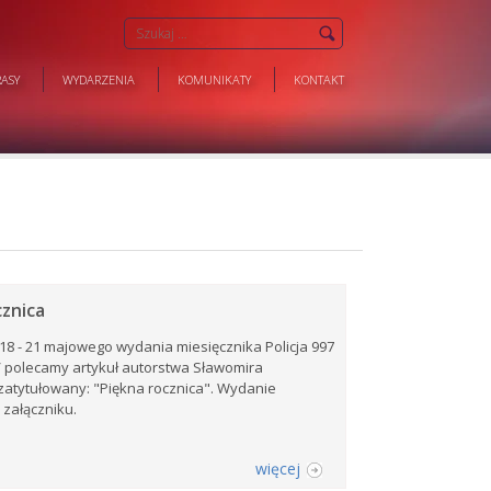
ASY
WYDARZENIA
KOMUNIKATY
KONTAKT
cznica
18 - 21 majowego wydania miesięcznika Policja 997
/ polecamy artykuł autorstwa Sławomira
atytułowany: "Piękna rocznica". Wydanie
 załączniku.
więcej