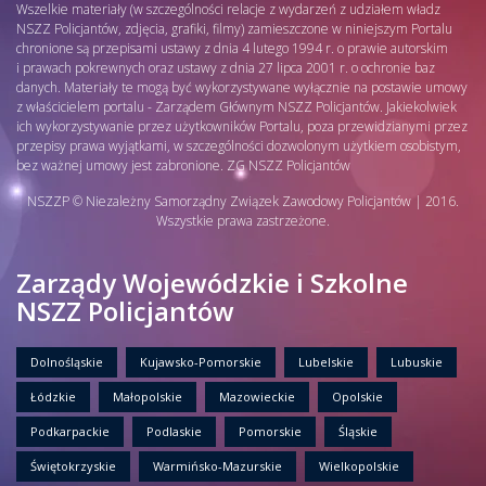
Wszelkie materiały (w szczególności relacje z wydarzeń z udziałem władz
NSZZ Policjantów, zdjęcia, grafiki, filmy) zamieszczone w niniejszym Portalu
chronione są przepisami ustawy z dnia 4 lutego 1994 r. o prawie autorskim
i prawach pokrewnych oraz ustawy z dnia 27 lipca 2001 r. o ochronie baz
danych. Materiały te mogą być wykorzystywane wyłącznie na postawie umowy
z właścicielem portalu - Zarządem Głównym NSZZ Policjantów. Jakiekolwiek
ich wykorzystywanie przez użytkowników Portalu, poza przewidzianymi przez
przepisy prawa wyjątkami, w szczególności dozwolonym użytkiem osobistym,
bez ważnej umowy jest zabronione. ZG NSZZ Policjantów
NSZZP © Niezależny Samorządny Związek Zawodowy Policjantów | 2016.
Wszystkie prawa zastrzeżone.
Zarządy Wojewódzkie i Szkolne
NSZZ Policjantów
Dolnośląskie
Kujawsko-Pomorskie
Lubelskie
Lubuskie
Łódzkie
Małopolskie
Mazowieckie
Opolskie
Podkarpackie
Podlaskie
Pomorskie
Śląskie
Świętokrzyskie
Warmińsko-Mazurskie
Wielkopolskie