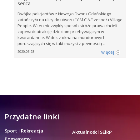
serca
Dwójka policjantów z Nowego Dworu Gdańskiego
zatańczyła na ulicy do utworu "Y.M.C.A." zespołu Village
People. W ten niezwykły sposób stróże prawa chcieli
zapewnić atrakcję dzieciom przebywającym w
kwarantannie. Widok z okna na mundurowych
poruszających się w takt muzyki z pewnością ..
więcej
2020.03.28
Przydatne linki
Sport i Rekreacja
Aktualności SEiRP
Pomagamy