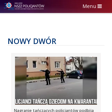
Toggle
Menu
navigation
NOWY DWÓR
Nagranie tańczących policjantów podbija