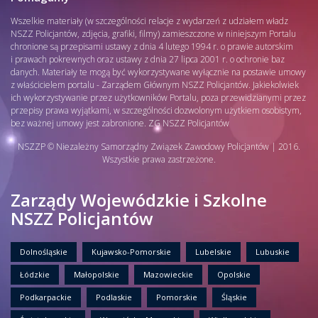
Wszelkie materiały (w szczególności relacje z wydarzeń z udziałem władz
NSZZ Policjantów, zdjęcia, grafiki, filmy) zamieszczone w niniejszym Portalu
chronione są przepisami ustawy z dnia 4 lutego 1994 r. o prawie autorskim
i prawach pokrewnych oraz ustawy z dnia 27 lipca 2001 r. o ochronie baz
danych. Materiały te mogą być wykorzystywane wyłącznie na postawie umowy
z właścicielem portalu - Zarządem Głównym NSZZ Policjantów. Jakiekolwiek
ich wykorzystywanie przez użytkowników Portalu, poza przewidzianymi przez
przepisy prawa wyjątkami, w szczególności dozwolonym użytkiem osobistym,
bez ważnej umowy jest zabronione. ZG NSZZ Policjantów
NSZZP © Niezależny Samorządny Związek Zawodowy Policjantów | 2016.
Wszystkie prawa zastrzeżone.
Zarządy Wojewódzkie i Szkolne
NSZZ Policjantów
Dolnośląskie
Kujawsko-Pomorskie
Lubelskie
Lubuskie
Łódzkie
Małopolskie
Mazowieckie
Opolskie
Podkarpackie
Podlaskie
Pomorskie
Śląskie