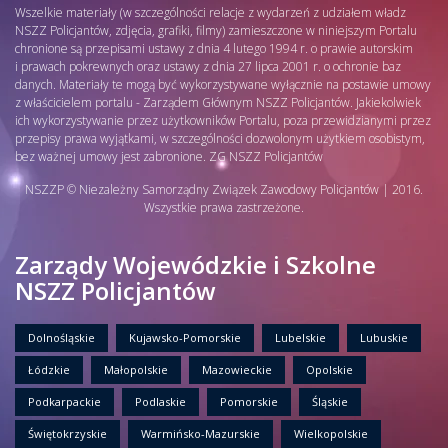
Wszelkie materiały (w szczególności relacje z wydarzeń z udziałem władz
NSZZ Policjantów, zdjęcia, grafiki, filmy) zamieszczone w niniejszym Portalu
chronione są przepisami ustawy z dnia 4 lutego 1994 r. o prawie autorskim
i prawach pokrewnych oraz ustawy z dnia 27 lipca 2001 r. o ochronie baz
danych. Materiały te mogą być wykorzystywane wyłącznie na postawie umowy
z właścicielem portalu - Zarządem Głównym NSZZ Policjantów. Jakiekolwiek
ich wykorzystywanie przez użytkowników Portalu, poza przewidzianymi przez
przepisy prawa wyjątkami, w szczególności dozwolonym użytkiem osobistym,
bez ważnej umowy jest zabronione. ZG NSZZ Policjantów
NSZZP © Niezależny Samorządny Związek Zawodowy Policjantów | 2016.
Wszystkie prawa zastrzeżone.
Zarządy Wojewódzkie i Szkolne
NSZZ Policjantów
Dolnośląskie
Kujawsko-Pomorskie
Lubelskie
Lubuskie
Łódzkie
Małopolskie
Mazowieckie
Opolskie
Podkarpackie
Podlaskie
Pomorskie
Śląskie
Świętokrzyskie
Warmińsko-Mazurskie
Wielkopolskie