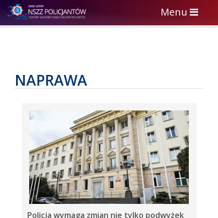
Toggle
Menu
navigation
NAPRAWA
Policja wymaga zmian nie tylko podwyżek