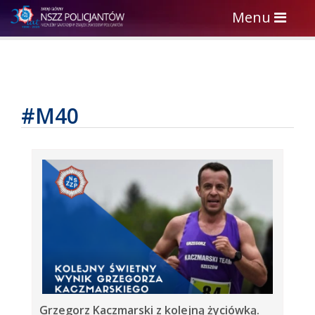
Toggle
Menu
navigation
#M40
Grzegorz Kaczmarski z kolejną życiówką.