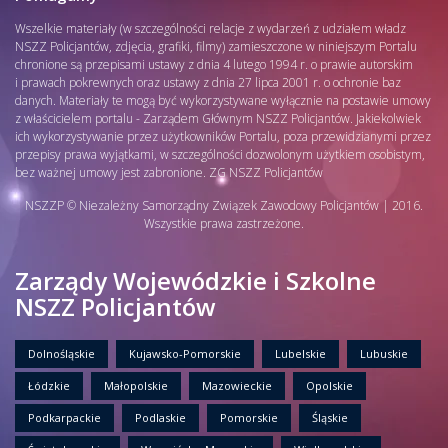
Wszelkie materiały (w szczególności relacje z wydarzeń z udziałem władz
NSZZ Policjantów, zdjęcia, grafiki, filmy) zamieszczone w niniejszym Portalu
chronione są przepisami ustawy z dnia 4 lutego 1994 r. o prawie autorskim
i prawach pokrewnych oraz ustawy z dnia 27 lipca 2001 r. o ochronie baz
danych. Materiały te mogą być wykorzystywane wyłącznie na postawie umowy
z właścicielem portalu - Zarządem Głównym NSZZ Policjantów. Jakiekolwiek
ich wykorzystywanie przez użytkowników Portalu, poza przewidzianymi przez
przepisy prawa wyjątkami, w szczególności dozwolonym użytkiem osobistym,
bez ważnej umowy jest zabronione. ZG NSZZ Policjantów
NSZZP © Niezależny Samorządny Związek Zawodowy Policjantów | 2016.
Wszystkie prawa zastrzeżone.
Zarządy Wojewódzkie i Szkolne
NSZZ Policjantów
Dolnośląskie
Kujawsko-Pomorskie
Lubelskie
Lubuskie
Łódzkie
Małopolskie
Mazowieckie
Opolskie
Podkarpackie
Podlaskie
Pomorskie
Śląskie