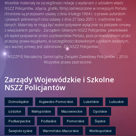
Wszelkie materiały (w szczególności relacje z wydarzeń z udziałem władz
NSZZ Policjantów, zdjęcia, grafiki, filmy) zamieszczone w niniejszym Portalu
chronione są przepisami ustawy z dnia 4 lutego 1994 r. o prawie autorskim
i prawach pokrewnych oraz ustawy z dnia 27 lipca 2001 r. o ochronie baz
danych. Materiały te mogą być wykorzystywane wyłącznie na postawie umowy
z właścicielem portalu - Zarządem Głównym NSZZ Policjantów. Jakiekolwiek
ich wykorzystywanie przez użytkowników Portalu, poza przewidzianymi przez
przepisy prawa wyjątkami, w szczególności dozwolonym użytkiem osobistym,
bez ważnej umowy jest zabronione. ZG NSZZ Policjantów
NSZZP © Niezależny Samorządny Związek Zawodowy Policjantów | 2016.
Wszystkie prawa zastrzeżone.
Zarządy Wojewódzkie i Szkolne
NSZZ Policjantów
Dolnośląskie
Kujawsko-Pomorskie
Lubelskie
Lubuskie
Łódzkie
Małopolskie
Mazowieckie
Opolskie
Podkarpackie
Podlaskie
Pomorskie
Śląskie
Świętokrzyskie
Warmińsko-Mazurskie
Wielkopolskie