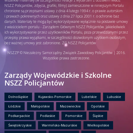
Wszelkie materiały (w szczególności relacje z wydarzeń z udziałem władz
NSZZ Policjantów, zdjęcia, grafiki, filmy) zamieszczone w niniejszym Portalu
chronione są przepisami ustawy z dnia 4 lutego 1994 r. o prawie autorskim
i prawach pokrewnych oraz ustawy z dnia 27 lipca 2001 r. o ochronie baz
danych. Materiały te mogą być wykorzystywane wyłącznie na postawie umowy
z właścicielem portalu - Zarządem Głównym NSZZ Policjantów. Jakiekolwiek
ich wykorzystywanie przez użytkowników Portalu, poza przewidzianymi przez
przepisy prawa wyjątkami, w szczególności dozwolonym użytkiem osobistym,
bez ważnej umowy jest zabronione. ZG NSZZ Policjantów
NSZZP © Niezależny Samorządny Związek Zawodowy Policjantów | 2016.
Wszystkie prawa zastrzeżone.
Zarządy Wojewódzkie i Szkolne
NSZZ Policjantów
Dolnośląskie
Kujawsko-Pomorskie
Lubelskie
Lubuskie
Łódzkie
Małopolskie
Mazowieckie
Opolskie
Podkarpackie
Podlaskie
Pomorskie
Śląskie
Świętokrzyskie
Warmińsko-Mazurskie
Wielkopolskie