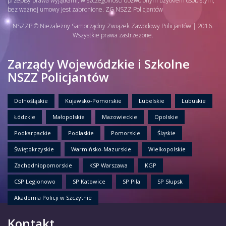
przepisy prawa wyjątkami, w szczególności dozwolonym użytkiem osobistym,
bez ważnej umowy jest zabronione. ZG NSZZ Policjantów
NSZZP © Niezależny Samorządny Związek Zawodowy Policjantów | 2016.
Wszystkie prawa zastrzeżone.
Zarządy Wojewódzkie i Szkolne
NSZZ Policjantów
Dolnośląskie
Kujawsko-Pomorskie
Lubelskie
Lubuskie
Łódzkie
Małopolskie
Mazowieckie
Opolskie
Podkarpackie
Podlaskie
Pomorskie
Śląskie
Świętokrzyskie
Warmińsko-Mazurskie
Wielkopolskie
Zachodniopomorskie
KSP Warszawa
KGP
CSP Legionowo
SP Katowice
SP Piła
SP Słupsk
Akademia Policji w Szczytnie
Kontakt