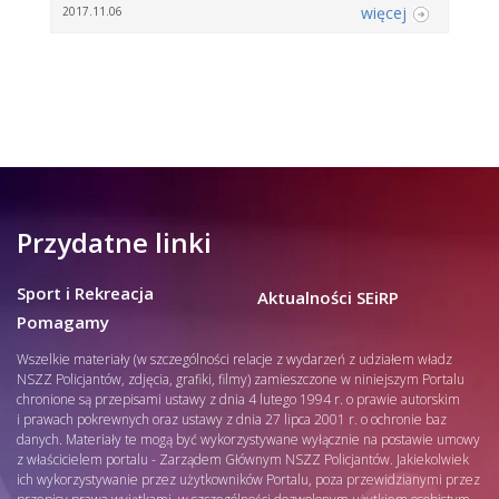
więcej
2017.11.06
Przydatne linki
Sport i Rekreacja
Aktualności SEiRP
Pomagamy
Wszelkie materiały (w szczególności relacje z wydarzeń z udziałem władz
NSZZ Policjantów, zdjęcia, grafiki, filmy) zamieszczone w niniejszym Portalu
chronione są przepisami ustawy z dnia 4 lutego 1994 r. o prawie autorskim
i prawach pokrewnych oraz ustawy z dnia 27 lipca 2001 r. o ochronie baz
danych. Materiały te mogą być wykorzystywane wyłącznie na postawie umowy
z właścicielem portalu - Zarządem Głównym NSZZ Policjantów. Jakiekolwiek
ich wykorzystywanie przez użytkowników Portalu, poza przewidzianymi przez