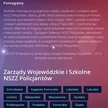
Pomagamy
Wszelkie materiały (w szczególności relacje z wydarzeń z udziałem władz
NSZZ Policjantów, zdjęcia, grafiki, filmy) zamieszczone w niniejszym Portalu
chronione są przepisami ustawy z dnia 4 lutego 1994 r. o prawie autorskim
i prawach pokrewnych oraz ustawy z dnia 27 lipca 2001 r. o ochronie baz
danych. Materiały te mogą być wykorzystywane wyłącznie na postawie umowy
z właścicielem portalu - Zarządem Głównym NSZZ Policjantów. Jakiekolwiek
ich wykorzystywanie przez użytkowników Portalu, poza przewidzianymi przez
przepisy prawa wyjątkami, w szczególności dozwolonym użytkiem osobistym,
bez ważnej umowy jest zabronione. ZG NSZZ Policjantów
NSZZP © Niezależny Samorządny Związek Zawodowy Policjantów | 2016.
Wszystkie prawa zastrzeżone.
Zarządy Wojewódzkie i Szkolne
NSZZ Policjantów
Dolnośląskie
Kujawsko-Pomorskie
Lubelskie
Lubuskie
Łódzkie
Małopolskie
Mazowieckie
Opolskie
Podkarpackie
Podlaskie
Pomorskie
Śląskie