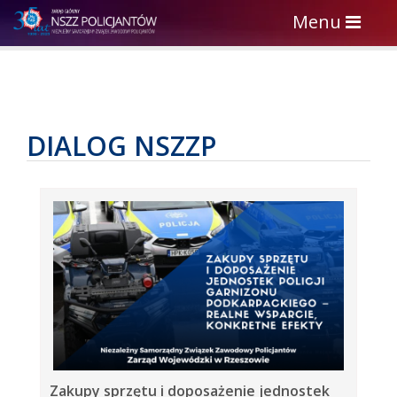
Toggle
Menu
navigation
DIALOG NSZZP
Zakupy sprzętu i doposażenie jednostek