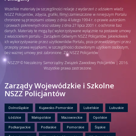
Wszelkie materiały (w szczególności relacje z wydarzeń z udziałem władz
NSZZ Policjantów, zdjęcia, grafiki, filmy) zamieszczone w niniejszym Portalu
chronione są przepisami ustawy z dnia 4 lutego 1994 r. o prawie autorskim
i prawach pokrewnych oraz ustawy z dnia 27 lipca 2001 r. o ochronie baz
danych. Materiały te mogą być wykorzystywane wyłącznie na postawie umowy
z właścicielem portalu - Zarządem Głównym NSZZ Policjantów. Jakiekolwiek
ich wykorzystywanie przez użytkowników Portalu, poza przewidzianymi przez
przepisy prawa wyjątkami, w szczególności dozwolonym użytkiem osobistym,
bez ważnej umowy jest zabronione. ZG NSZZ Policjantów
NSZZP © Niezależny Samorządny Związek Zawodowy Policjantów | 2016.
Wszystkie prawa zastrzeżone.
Zarządy Wojewódzkie i Szkolne
NSZZ Policjantów
Dolnośląskie
Kujawsko-Pomorskie
Lubelskie
Lubuskie
Łódzkie
Małopolskie
Mazowieckie
Opolskie
Podkarpackie
Podlaskie
Pomorskie
Śląskie