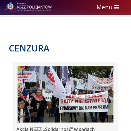
Toggle
Menu
navigation
CENZURA
Akcja NSZZ „Solidarność” w sądach