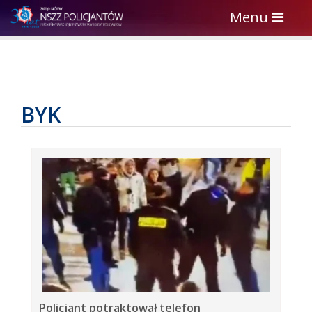
Toggle
Menu
navigation
BYK
Policjant potraktował telefon