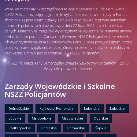
Wszelkie materiały (w szczególności relacje z wydarzeń z udziałem władz
NSZZ Policjantów, zdjęcia, grafiki, filmy) zamieszczone w niniejszym Portalu
chronione są przepisami ustawy z dnia 4 lutego 1994 r. o prawie autorskim
i prawach pokrewnych oraz ustawy z dnia 27 lipca 2001 r. o ochronie baz
danych. Materiały te mogą być wykorzystywane wyłącznie na postawie umowy
z właścicielem portalu - Zarządem Głównym NSZZ Policjantów. Jakiekolwiek
ich wykorzystywanie przez użytkowników Portalu, poza przewidzianymi przez
przepisy prawa wyjątkami, w szczególności dozwolonym użytkiem osobistym,
bez ważnej umowy jest zabronione. ZG NSZZ Policjantów
NSZZP © Niezależny Samorządny Związek Zawodowy Policjantów | 2016.
Wszystkie prawa zastrzeżone.
Zarządy Wojewódzkie i Szkolne
NSZZ Policjantów
Dolnośląskie
Kujawsko-Pomorskie
Lubelskie
Lubuskie
Łódzkie
Małopolskie
Mazowieckie
Opolskie
Podkarpackie
Podlaskie
Pomorskie
Śląskie