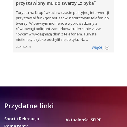
przystawiony mu do twarzy „z byka”
Turysta na Krupówkach w czasie policyjnej interwencji
przystawiał funkcjonariuszowi natarczywie telefon do
twarzy. W pewnym momencie wyprowadzony z
równowagi policjant zamarkował uderzenie z tzw.
"byka" w wyciągniętą dłoń z telefonem. Turysta
nietknięty szybko odchylił się do tyłu. Na ..
więcej
2021.02.15
Przydatne linki
Sport i Rekreacja
Aktualności SEiRP
Pomagamy