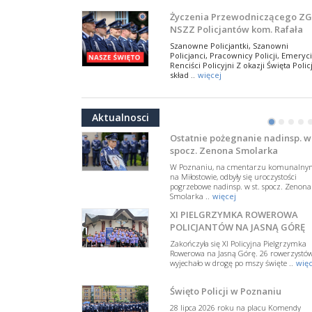
NSZZ Policjantów
Na zaproszenie Zarządu Głównego NSZZ
Życzenia Przewodniczącego ZG
Policjantów w Polsce gościł Rafael Laskows
NSZZ Policjantów kom. Rafała
Departamentu Policji w Nowym Jorku, o
Jankowskiego z okazji Święta
..
więcej
Szanowne Policjantki, Szanowni
Policji 2026
Policjanci, Pracownicy Policji, Emeryci
PAMIĘTAMY I ODDAJMY HOŁD ST
Renciści Policyjni Z okazji Święta Policj
SIERŻ. MARKOWI SIENICKIEMU
skład ..
więcej
W Biedrusku, pod Tablicą Pamiątkową
NSZZ Policjantów: Policja nie m
poświęconą starszemu sierżantowi Mar
być wciągana w bieżące spory
..
więcej
Aktualnosci
polityczne
•
•
•
•
W przestrzeni publicznej po raz kolej
pojawiły się wypowiedzi, które uderza
Ostatnie pożegnanie nadinsp. w 
w funkcjonariuszki i funkcjonariuszy
spocz. Zenona Smolarka
Policj ..
więcej
W Poznaniu, na cmentarzu komunalny
Dodatkowe zarobkowanie
na Miłostowie, odbyły się uroczystości
pogrzebowe nadinsp. w st. spocz. Zenona
policjantów. NSZZP: obecne
Smolarka ..
więcej
rozwiązania wymagają zmian
Do Sejmu trafiła petycja dotycząca
XI PIELGRZYMKA ROWEROWA
zmiany przepisów regulujących
podejmowanie przez policjantów
POLICJANTÓW NA JASNĄ GÓRĘ
dodatkowej pracy zarobkowe ..
więce
Zakończyła się XI Policyjna Pielgrzymka
Rowerowa na Jasną Górę. 26 rowerzystó
Krok 1. Umorzenie. Krok 2. Walk
wyjechało w drogę po mszy święte ..
więc
z hejtem
Postępowanie dotyczące interwencji
Święto Policji w Poznaniu
Policji w miejscu zamieszkania red.
Tomasza Sakiewicza zostało umorzon
28 lipca 2026 roku na placu Komendy