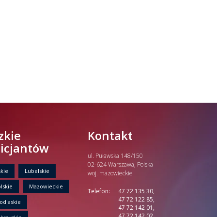
zkie
Kontakt
licjantów
ul. Puławska 148/150
02-624 Warszawa, Polska
kie
Lubelskie
woj. mazowieckie
lskie
Mazowieckie
Telefon:
47 72 135 30,
47 72 122 85,
odlaskie
47 72 142 01,
47 72 142 02