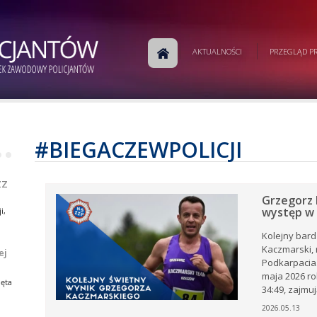
m
AKTUALNOŚCI
PRZEGLĄD PR
j
a
w
ej
e.
#BIEGACZEWPOLICJI
•
•
ej
ZZ
Grzegorz 
występ w 
i,
Kolejny bard
Kaczmarski, 
ej
Podkarpacia.
i,
tów
maja 2026 ro
ia
ęta
34:49, zajmują
ów
rku
2026.05.13
e