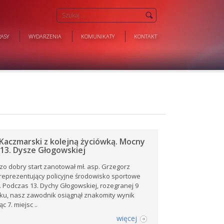
ASY
WYDARZENIA
KOMUNIKATY
KONTAKT
Kaczmarski z kolejną życiówką. Mocny
13. Dysze Głogowskiej
zo dobry start zanotował mł. asp. Grzegorz
reprezentujący policyjne środowisko sportowe
 Podczas 13. Dychy Głogowskiej, rozegranej 9
ku, nasz zawodnik osiągnął znakomity wynik
c 7. miejsc ..
więcej