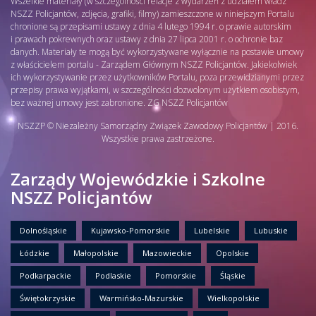
Wszelkie materiały (w szczególności relacje z wydarzeń z udziałem władz
NSZZ Policjantów, zdjęcia, grafiki, filmy) zamieszczone w niniejszym Portalu
chronione są przepisami ustawy z dnia 4 lutego 1994 r. o prawie autorskim
i prawach pokrewnych oraz ustawy z dnia 27 lipca 2001 r. o ochronie baz
danych. Materiały te mogą być wykorzystywane wyłącznie na postawie umowy
z właścicielem portalu - Zarządem Głównym NSZZ Policjantów. Jakiekolwiek
ich wykorzystywanie przez użytkowników Portalu, poza przewidzianymi przez
przepisy prawa wyjątkami, w szczególności dozwolonym użytkiem osobistym,
bez ważnej umowy jest zabronione. ZG NSZZ Policjantów
NSZZP © Niezależny Samorządny Związek Zawodowy Policjantów | 2016.
Wszystkie prawa zastrzeżone.
Zarządy Wojewódzkie i Szkolne
NSZZ Policjantów
Dolnośląskie
Kujawsko-Pomorskie
Lubelskie
Lubuskie
Łódzkie
Małopolskie
Mazowieckie
Opolskie
Podkarpackie
Podlaskie
Pomorskie
Śląskie
Świętokrzyskie
Warmińsko-Mazurskie
Wielkopolskie