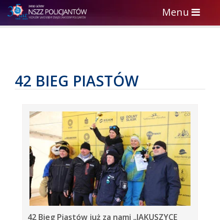
Toggle
Menu
navigation
42 BIEG PIASTÓW
42 Bieg Piastów już za nami „JAKUSZYCE