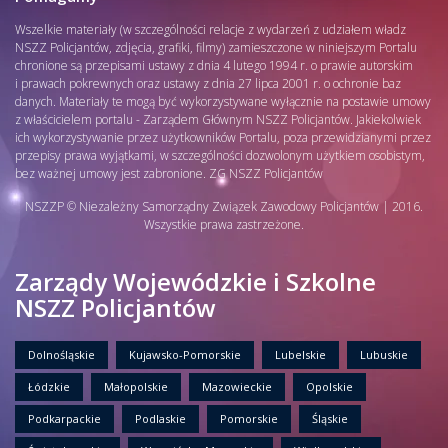
Wszelkie materiały (w szczególności relacje z wydarzeń z udziałem władz
NSZZ Policjantów, zdjęcia, grafiki, filmy) zamieszczone w niniejszym Portalu
chronione są przepisami ustawy z dnia 4 lutego 1994 r. o prawie autorskim
i prawach pokrewnych oraz ustawy z dnia 27 lipca 2001 r. o ochronie baz
danych. Materiały te mogą być wykorzystywane wyłącznie na postawie umowy
z właścicielem portalu - Zarządem Głównym NSZZ Policjantów. Jakiekolwiek
ich wykorzystywanie przez użytkowników Portalu, poza przewidzianymi przez
przepisy prawa wyjątkami, w szczególności dozwolonym użytkiem osobistym,
bez ważnej umowy jest zabronione. ZG NSZZ Policjantów
NSZZP © Niezależny Samorządny Związek Zawodowy Policjantów | 2016.
Wszystkie prawa zastrzeżone.
Zarządy Wojewódzkie i Szkolne
NSZZ Policjantów
Dolnośląskie
Kujawsko-Pomorskie
Lubelskie
Lubuskie
Łódzkie
Małopolskie
Mazowieckie
Opolskie
Podkarpackie
Podlaskie
Pomorskie
Śląskie