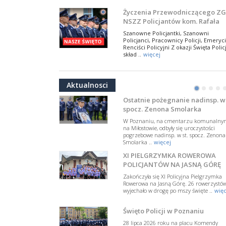
NSZZ Policjantów
Na zaproszenie Zarządu Głównego NSZZ
Życzenia Przewodniczącego ZG
Policjantów w Polsce gościł Rafael Laskows
NSZZ Policjantów kom. Rafała
Departamentu Policji w Nowym Jorku, o
Jankowskiego z okazji Święta
..
więcej
Szanowne Policjantki, Szanowni
Policji 2026
Policjanci, Pracownicy Policji, Emeryci
PAMIĘTAMY I ODDAJMY HOŁD ST
Renciści Policyjni Z okazji Święta Policj
SIERŻ. MARKOWI SIENICKIEMU
skład ..
więcej
W Biedrusku, pod Tablicą Pamiątkową
NSZZ Policjantów: Policja nie m
poświęconą starszemu sierżantowi Mar
być wciągana w bieżące spory
..
więcej
Aktualnosci
polityczne
•
•
•
•
W przestrzeni publicznej po raz kolej
pojawiły się wypowiedzi, które uderza
Ostatnie pożegnanie nadinsp. w 
w funkcjonariuszki i funkcjonariuszy
spocz. Zenona Smolarka
Policj ..
więcej
W Poznaniu, na cmentarzu komunalny
Dodatkowe zarobkowanie
na Miłostowie, odbyły się uroczystości
pogrzebowe nadinsp. w st. spocz. Zenona
policjantów. NSZZP: obecne
Smolarka ..
więcej
rozwiązania wymagają zmian
Do Sejmu trafiła petycja dotycząca
XI PIELGRZYMKA ROWEROWA
zmiany przepisów regulujących
podejmowanie przez policjantów
POLICJANTÓW NA JASNĄ GÓRĘ
dodatkowej pracy zarobkowe ..
więce
Zakończyła się XI Policyjna Pielgrzymka
Rowerowa na Jasną Górę. 26 rowerzystó
Krok 1. Umorzenie. Krok 2. Walk
wyjechało w drogę po mszy święte ..
więc
z hejtem
Postępowanie dotyczące interwencji
Święto Policji w Poznaniu
Policji w miejscu zamieszkania red.
Tomasza Sakiewicza zostało umorzon
28 lipca 2026 roku na placu Komendy