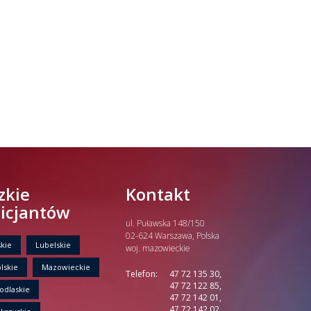
zkie
Kontakt
licjantów
ul. Puławska 148/150
02-624 Warszawa, Polska
kie
Lubelskie
woj. mazowieckie
lskie
Mazowieckie
Telefon:
47 72 135 30,
47 72 122 85,
odlaskie
47 72 142 01,
47 72 142 02