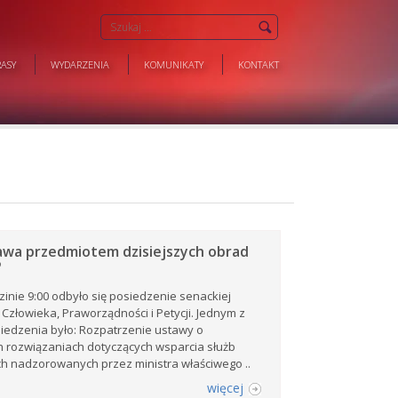
ASY
WYDARZENIA
KOMUNIKATY
KONTAKT
wa przedmiotem dzisiejszych obrad
P
dzinie 9:00 odbyło się posiedzenie senackiej
 Człowieka, Praworządności i Petycji. Jednym z
iedzenia było: Rozpatrzenie ustawy o
 rozwiązaniach dotyczących wsparcia służb
 nadzorowanych przez ministra właściwego ..
więcej