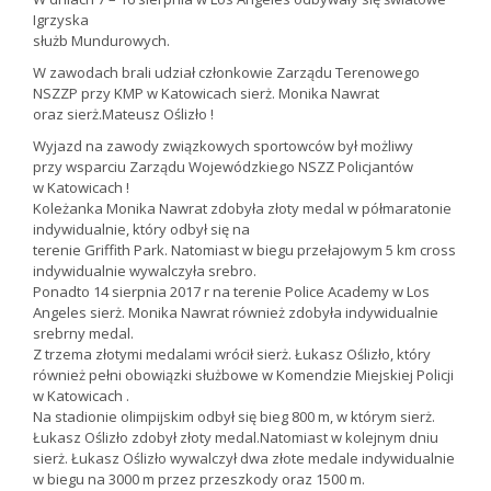
Igrzyska
służb Mundurowych.
W zawodach brali udział członkowie Zarządu Terenowego
NSZZP przy KMP w Katowicach sierż. Monika Nawrat
oraz sierż.Mateusz Oślizło !
Wyjazd na zawody związkowych sportowców był możliwy
przy wsparciu Zarządu Wojewódzkiego NSZZ Policjantów
w Katowicach !
Koleżanka Monika Nawrat zdobyła złoty medal w półmaratonie
indywidualnie, który odbył się na
terenie Griffith Park. Natomiast w biegu przełajowym 5 km cross
indywidualnie wywalczyła srebro.
Ponadto 14 sierpnia 2017 r na terenie Police Academy w Los
Angeles sierż. Monika Nawrat również zdobyła indywidualnie
srebrny medal.
Z trzema złotymi medalami wrócił sierż. Łukasz Oślizło, który
również pełni obowiązki służbowe w Komendzie Miejskiej Policji
w Katowicach .
Na stadionie olimpijskim odbył się bieg 800 m, w którym sierż.
Łukasz Oślizło zdobył złoty medal.Natomiast w kolejnym dniu
sierż. Łukasz Oślizło wywalczył dwa złote medale indywidualnie
w biegu na 3000 m przez przeszkody oraz 1500 m.