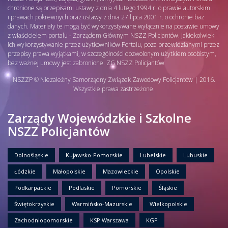
chronione są przepisami ustawy z dnia 4 lutego 1994 r. o prawie autorskim
i prawach pokrewnych oraz ustawy z dnia 27 lipca 2001 r. o ochronie baz
danych. Materiały te mogą być wykorzystywane wyłącznie na postawie umowy
z właścicielem portalu - Zarządem Głównym NSZZ Policjantów. Jakiekolwiek
ich wykorzystywanie przez użytkowników Portalu, poza przewidzianymi przez
przepisy prawa wyjątkami, w szczególności dozwolonym użytkiem osobistym,
bez ważnej umowy jest zabronione. ZG NSZZ Policjantów
NSZZP © Niezależny Samorządny Związek Zawodowy Policjantów | 2016.
Wszystkie prawa zastrzeżone.
Zarządy Wojewódzkie i Szkolne
NSZZ Policjantów
Dolnośląskie
Kujawsko-Pomorskie
Lubelskie
Lubuskie
Łódzkie
Małopolskie
Mazowieckie
Opolskie
Podkarpackie
Podlaskie
Pomorskie
Śląskie
Świętokrzyskie
Warmińsko-Mazurskie
Wielkopolskie
Zachodniopomorskie
KSP Warszawa
KGP