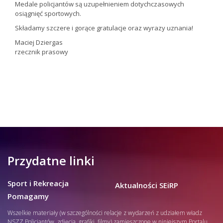
Medale policjantów są uzupełnieniem dotychczasowych
osiągnięć sportowych.
Składamy szczere i gorące gratulacje oraz wyrazy uznania!
Maciej Dziergas
rzecznik prasowy
Przydatne linki
Sport i Rekreacja
Aktualności SEiRP
Pomagamy
Wszelkie materiały (w szczególności relacje z wydarzeń z udziałem władz
NSZZ Policjantów, zdjęcia, grafiki, filmy) zamieszczone w niniejszym Portalu