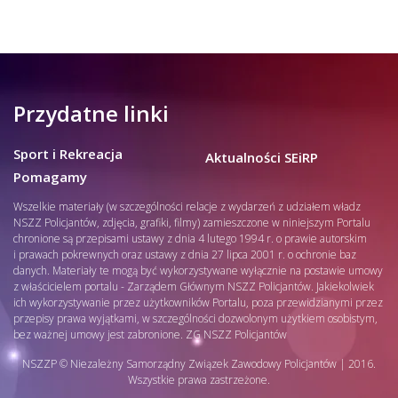
Przydatne linki
Sport i Rekreacja
Aktualności SEiRP
Pomagamy
Wszelkie materiały (w szczególności relacje z wydarzeń z udziałem władz
NSZZ Policjantów, zdjęcia, grafiki, filmy) zamieszczone w niniejszym Portalu
chronione są przepisami ustawy z dnia 4 lutego 1994 r. o prawie autorskim
i prawach pokrewnych oraz ustawy z dnia 27 lipca 2001 r. o ochronie baz
danych. Materiały te mogą być wykorzystywane wyłącznie na postawie umowy
z właścicielem portalu - Zarządem Głównym NSZZ Policjantów. Jakiekolwiek
ich wykorzystywanie przez użytkowników Portalu, poza przewidzianymi przez
przepisy prawa wyjątkami, w szczególności dozwolonym użytkiem osobistym,
bez ważnej umowy jest zabronione. ZG NSZZ Policjantów
NSZZP © Niezależny Samorządny Związek Zawodowy Policjantów | 2016.
Wszystkie prawa zastrzeżone.