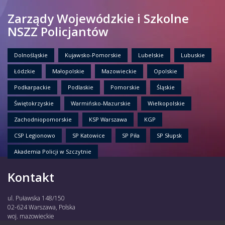
Zarządy Wojewódzkie i Szkolne
NSZZ Policjantów
Dolnośląskie
Kujawsko-Pomorskie
Lubelskie
Lubuskie
Łódzkie
Małopolskie
Mazowieckie
Opolskie
Podkarpackie
Podlaskie
Pomorskie
Śląskie
Świętokrzyskie
Warmińsko-Mazurskie
Wielkopolskie
Zachodniopomorskie
KSP Warszawa
KGP
CSP Legionowo
SP Katowice
SP Piła
SP Słupsk
Akademia Policji w Szczytnie
Kontakt
ul. Puławska 148/150
02-624 Warszawa, Polska
woj. mazowieckie