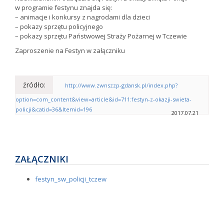
w programie festynu znajda się:
– animacje i konkursy z nagrodami dla dzieci
– pokazy sprzętu policyjnego
– pokazy sprzętu Państwowej Straży Pożarnej w Tczewie
Zaproszenie na Festyn w załączniku
źródło:
http://www.zwnszzp-gdansk.pl/index.php?
option=com_content&view=article&id=711:festyn-z-okazji-swieta-
policji&catid=36&Itemid=196
2017.07.21
ZAŁĄCZNIKI
festyn_sw_policji_tczew