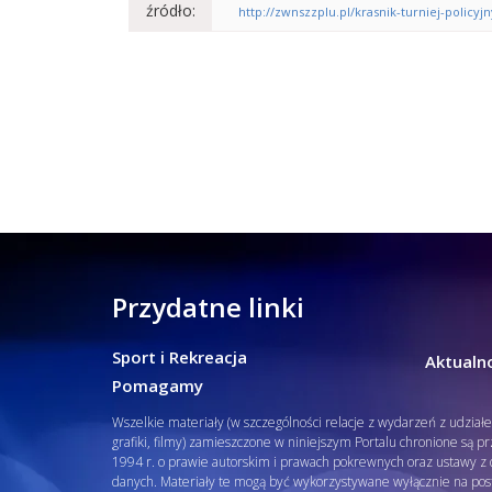
źródło:
http://zwnszzplu.pl/krasnik-turniej-policyjny
Przydatne linki
Sport i Rekreacja
Aktualno
Pomagamy
Wszelkie materiały (w szczególności relacje z wydarzeń z udział
grafiki, filmy) zamieszczone w niniejszym Portalu chronione są p
1994 r. o prawie autorskim i prawach pokrewnych oraz ustawy z d
danych. Materiały te mogą być wykorzystywane wyłącznie na pos