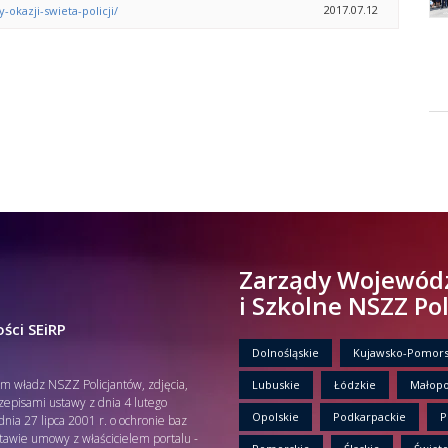
2017.07.12
-okazji-swieta-policji/
Zarządy Wojewód
i Szkolne NSZZ Po
ści SEiRP
Dolnośląskie
Kujawsko-Pomors
em władz NSZZ Policjantów, zdjęcia,
Lubuskie
Łódzkie
Małopo
rzepisami ustawy z dnia 4 lutego
Opolskie
Podkarpackie
P
nia 27 lipca 2001 r. o ochronie baz
tawie umowy z właścicielem portalu -