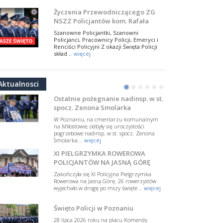
NSZZ Policjantów
Na zaproszenie Zarządu Głównego NSZZ
Życzenia Przewodniczącego ZG
Policjantów w Polsce gościł Rafael Laskowski z
NSZZ Policjantów kom. Rafała
Departamentu Policji w Nowym Jorku, o
Jankowskiego z okazji Święta
..
więcej
Szanowne Policjantki, Szanowni
Policji 2026
Policjanci, Pracownicy Policji, Emeryci i
PAMIĘTAMY I ODDAJMY HOŁD ST.
Renciści Policyjni Z okazji Święta Policji
SIERŻ. MARKOWI SIENICKIEMU
skład ..
więcej
W Biedrusku, pod Tablicą Pamiątkową
NSZZ Policjantów: Policja nie może
poświęconą starszemu sierżantowi Mar
być wciągana w bieżące spory
..
więcej
Aktualnosci
polityczne
•
•
•
•
•
•
W przestrzeni publicznej po raz kolejny
pojawiły się wypowiedzi, które uderzają
Ostatnie pożegnanie nadinsp. w st.
w funkcjonariuszki i funkcjonariuszy
spocz. Zenona Smolarka
Policj ..
więcej
W Poznaniu, na cmentarzu komunalnym
Dodatkowe zarobkowanie
na Miłostowie, odbyły się uroczystości
pogrzebowe nadinsp. w st. spocz. Zenona
policjantów. NSZZP: obecne
Smolarka ..
więcej
rozwiązania wymagają zmian
Do Sejmu trafiła petycja dotycząca
XI PIELGRZYMKA ROWEROWA
zmiany przepisów regulujących
podejmowanie przez policjantów
POLICJANTÓW NA JASNĄ GÓRĘ
dodatkowej pracy zarobkowe ..
więcej
Zakończyła się XI Policyjna Pielgrzymka
Rowerowa na Jasną Górę. 26 rowerzystów
Krok 1. Umorzenie. Krok 2. Walka
wyjechało w drogę po mszy święte ..
więcej
z hejtem
Postępowanie dotyczące interwencji
Święto Policji w Poznaniu
Policji w miejscu zamieszkania red.
Tomasza Sakiewicza zostało umorzone.
28 lipca 2026 roku na placu Komendy