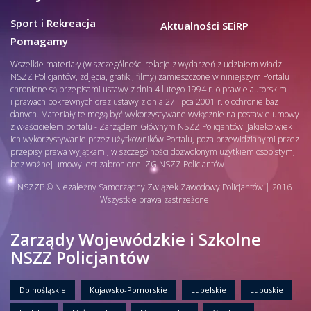
Sport i Rekreacja
Aktualności SEiRP
Pomagamy
Wszelkie materiały (w szczególności relacje z wydarzeń z udziałem władz
NSZZ Policjantów, zdjęcia, grafiki, filmy) zamieszczone w niniejszym Portalu
chronione są przepisami ustawy z dnia 4 lutego 1994 r. o prawie autorskim
i prawach pokrewnych oraz ustawy z dnia 27 lipca 2001 r. o ochronie baz
danych. Materiały te mogą być wykorzystywane wyłącznie na postawie umowy
z właścicielem portalu - Zarządem Głównym NSZZ Policjantów. Jakiekolwiek
ich wykorzystywanie przez użytkowników Portalu, poza przewidzianymi przez
przepisy prawa wyjątkami, w szczególności dozwolonym użytkiem osobistym,
bez ważnej umowy jest zabronione. ZG NSZZ Policjantów
NSZZP © Niezależny Samorządny Związek Zawodowy Policjantów | 2016.
Wszystkie prawa zastrzeżone.
Zarządy Wojewódzkie i Szkolne
NSZZ Policjantów
Dolnośląskie
Kujawsko-Pomorskie
Lubelskie
Lubuskie