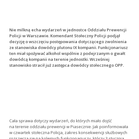
Nie milkną echa wydarzeń w jednostce Oddziału Prewencji
Policji w Warszawie. Komendant Stołeczny Policji podjął
decyzję o wszczęciu postępowania dotyczącego zwolnienia
ze stanowiska dowódcy plutonu IX kompanii. Funkcjonariusz
ten miał spożywać alkohol wspólnie z podejrzanym o gwałt
dowódcą kompanii na terenie jednostki. Wcześniej
stanowisko stracił już zastępca dowódcy stołecznego OPP.
Cała sprawa dotyczy wydarzeń, do których miało dojść
na terenie oddziału prewencji w Piasecznie. Jak poinformowała
w czwartek stołeczna Policja, zakres konsekwencji służbowych
rozszerza się na kolejnych funkcjonariuszy, którzy 3 stycznia