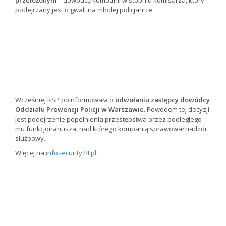
przełożonym
– dowódcą kompanii w stopniu komisarza, który
podejrzany jest o gwałt na młodej policjantce.
Wcześniej KSP poinformowała o
odwołaniu zastępcy dowódcy
Oddziału Prewencji Policji w Warszawie
. Powodem tej decyzji
jest podejrzenie popełnienia przestępstwa przez podległego
mu funkcjonariusza, nad którego kompanią sprawował nadzór
służbowy.
Więcej na
infosecurity24.pl