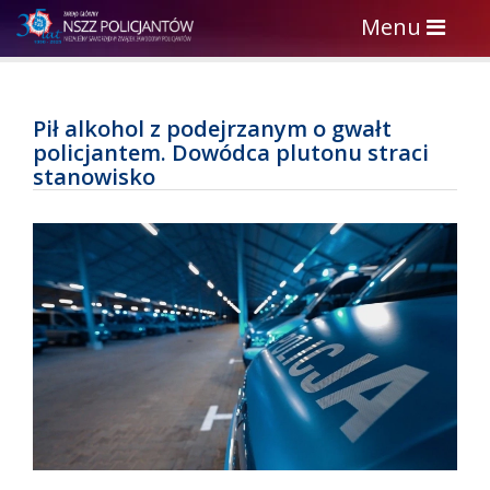
Toggle
Menu
navigation
Pił alkohol z podejrzanym o gwałt
policjantem. Dowódca plutonu straci
stanowisko