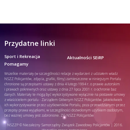
Przydatne linki
Sport i Rekreacja
Aktualności SEiRP
Pomagamy
Wszelkie materiały (w szczególności relacje z wydarzeń z udziałem władz
NSZZ Policjantów, zdjęcia, grafiki, filmy) zamieszczone w niniejszym Portalu
chronione są przepisami ustawy z dnia 4 lutego 1994 r. o prawie autorskim
i prawach pokrewnych oraz ustawy z dnia 27 lipca 2001 r. o ochronie baz
danych. Materiały te mogą być wykorzystywane wyłącznie na postawie umowy
z właścicielem portalu - Zarządem Głównym NSZZ Policjantów. Jakiekolwiek
ich wykorzystywanie przez użytkowników Portalu, poza przewidzianymi przez
przepisy prawa wyjątkami, w szczególności dozwolonym użytkiem osobistym,
bez ważnej umowy jest zabronione. ZG NSZZ Policjantów
NSZZP © Niezależny Samorządny Związek Zawodowy Policjantów | 2016.