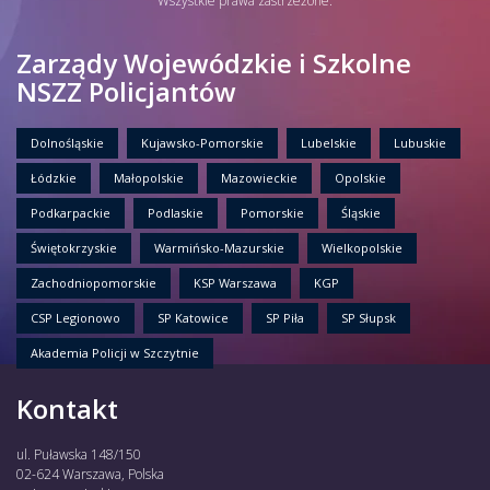
Wszystkie prawa zastrzeżone.
Zarządy Wojewódzkie i Szkolne
NSZZ Policjantów
Dolnośląskie
Kujawsko-Pomorskie
Lubelskie
Lubuskie
Łódzkie
Małopolskie
Mazowieckie
Opolskie
Podkarpackie
Podlaskie
Pomorskie
Śląskie
Świętokrzyskie
Warmińsko-Mazurskie
Wielkopolskie
Zachodniopomorskie
KSP Warszawa
KGP
CSP Legionowo
SP Katowice
SP Piła
SP Słupsk
Akademia Policji w Szczytnie
Kontakt
ul. Puławska 148/150
02-624 Warszawa, Polska