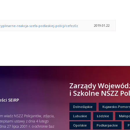
2019.01.22
cyplinarne-reakcja-szefa-podlaskiej-policji/cefez0z
Zarządy Wojewód
i Szkolne NSZZ Po
ści SEiRP
Dolnośląskie
Kujawsko-Pomors
em władz NSZZ Policjantów, zdjęcia,
Lubuskie
Łódzkie
Małopo
rzepisami ustawy z dnia 4 lutego
Opolskie
Podkarpackie
P
nia 27 lipca 2001 r. o ochronie baz