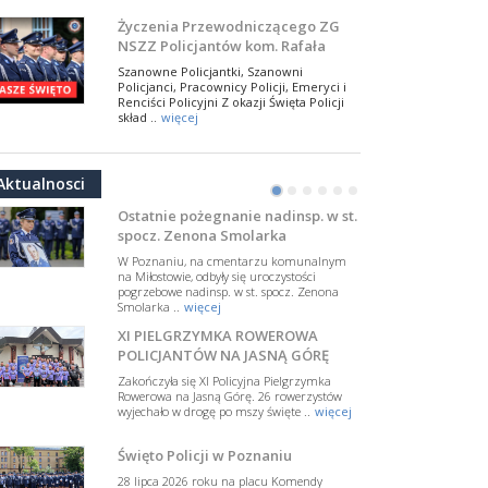
NSZZ Policjantów
Na zaproszenie Zarządu Głównego NSZZ
Życzenia Przewodniczącego ZG
Policjantów w Polsce gościł Rafael Laskowski z
NSZZ Policjantów kom. Rafała
Departamentu Policji w Nowym Jorku, o
Jankowskiego z okazji Święta
..
więcej
Szanowne Policjantki, Szanowni
Policji 2026
Policjanci, Pracownicy Policji, Emeryci i
PAMIĘTAMY I ODDAJMY HOŁD ST.
Renciści Policyjni Z okazji Święta Policji
SIERŻ. MARKOWI SIENICKIEMU
skład ..
więcej
W Biedrusku, pod Tablicą Pamiątkową
NSZZ Policjantów: Policja nie może
poświęconą starszemu sierżantowi Mar
być wciągana w bieżące spory
..
więcej
Aktualnosci
polityczne
•
•
•
•
•
•
W przestrzeni publicznej po raz kolejny
pojawiły się wypowiedzi, które uderzają
Ostatnie pożegnanie nadinsp. w st.
w funkcjonariuszki i funkcjonariuszy
spocz. Zenona Smolarka
Policj ..
więcej
W Poznaniu, na cmentarzu komunalnym
Dodatkowe zarobkowanie
na Miłostowie, odbyły się uroczystości
pogrzebowe nadinsp. w st. spocz. Zenona
policjantów. NSZZP: obecne
Smolarka ..
więcej
rozwiązania wymagają zmian
Do Sejmu trafiła petycja dotycząca
XI PIELGRZYMKA ROWEROWA
zmiany przepisów regulujących
podejmowanie przez policjantów
POLICJANTÓW NA JASNĄ GÓRĘ
dodatkowej pracy zarobkowe ..
więcej
Zakończyła się XI Policyjna Pielgrzymka
Rowerowa na Jasną Górę. 26 rowerzystów
Krok 1. Umorzenie. Krok 2. Walka
wyjechało w drogę po mszy święte ..
więcej
z hejtem
Postępowanie dotyczące interwencji
Święto Policji w Poznaniu
Policji w miejscu zamieszkania red.
Tomasza Sakiewicza zostało umorzone.
28 lipca 2026 roku na placu Komendy