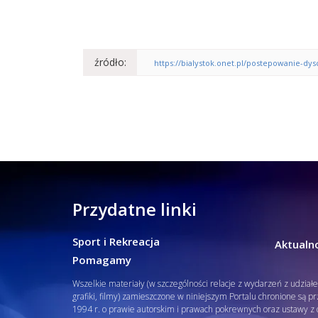
źródło:
https://bialystok.onet.pl/postepowanie-dys
Przydatne linki
Sport i Rekreacja
Aktualno
Pomagamy
Wszelkie materiały (w szczególności relacje z wydarzeń z udział
grafiki, filmy) zamieszczone w niniejszym Portalu chronione są p
1994 r. o prawie autorskim i prawach pokrewnych oraz ustawy z d