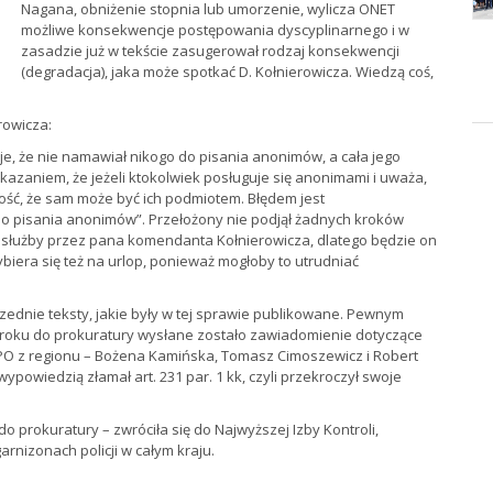
Nagana, obniżenie stopnia lub umorzenie, wylicza ONET
możliwe konsekwencje postępowania dyscyplinarnego i w
zasadzie już w tekście zasugerował rodzaj konsekwencji
(degradacja), jaka może spotkać D. Kołnierowicza. Wiedzą coś,
rowicza:
e, że nie namawiał nikogo do pisania anonimów, a cała jego
azaniem, że jeżeli ktokolwiek posługuje się anonimami i uważa,
iwość, że sam może być ich podmiotem. Błędem jest
o pisania anonimów”. Przełożony nie podjął żadnych kroków
a służby przez pana komendanta Kołnierowicza, dlatego będzie on
wybiera się też na urlop, ponieważ mogłoby to utrudniać
rzednie teksty, jakie były w tej sprawie publikowane. Pewnym
o roku do prokuratury wysłane zostało zawiadomienie dotyczące
e PO z regionu – Bożena Kamińska, Tomasz Cimoszewicz i Robert
ypowiedzią złamał art. 231 par. 1 kk, czyli przekroczył swoje
o prokuratury – zwróciła się do Najwyższej Izby Kontroli,
rnizonach policji w całym kraju.