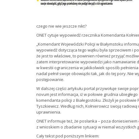
czego nie wie jeszcze nikt?
ONET cytuje wypowiedź rzecznika Komendanta Kołnie
„Komendant Wojewódzki Policji w Białymstoku informuj
wypowiedź dotycząca tego wątku była sprzeciwem i pok
że jest to właściwe, to powinien również przyjąć możl
zatem interpretowanie wypowiedzi jako namawianie d
w kwestii ograniczenia w jakikolwiek sposób pełnieni
nadal pełnił swoje obowiązki tak, jak do tej pory. Nie 
postępowanie.
W dalszej części artykułu portal przywołuje swoje pop
novum jest informacja, iż w połowie grudnia ubiegłeg
komendanta policji z Białegostoku. Złożyli je posłowi
Tyszkiewicz. Według nich, Kołnierowicz swoją radiową w
uprawnienia.
ONET informuje też, że posłanka – poza doniesieniem d
z wnioskiem o zbadanie sytuacji w niemal wszystkich ga
Cały tekst pod poniższym linkiem: