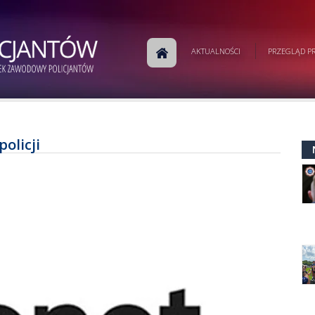
AKTUALNOŚCI
PRZEGLĄD PR
olicji