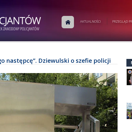
AKTUALNOŚCI
PRZEGLĄD PR
następcę”. Dziewulski o szefie policji