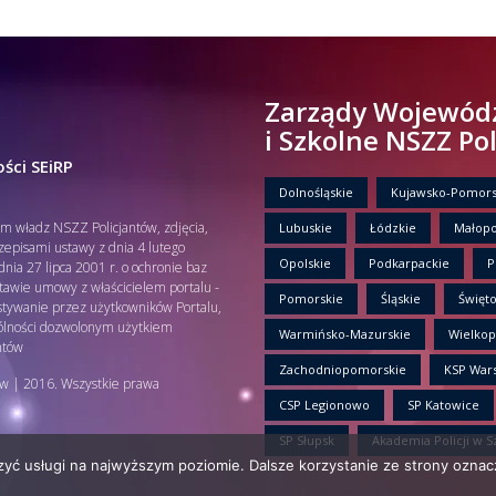
Zarządy Wojewód
i Szkolne NSZZ Po
ści SEiRP
Dolnośląskie
Kujawsko-Pomors
em władz NSZZ Policjantów, zdjęcia,
Lubuskie
Łódzkie
Małopo
rzepisami ustawy z dnia 4 lutego
Opolskie
Podkarpackie
P
nia 27 lipca 2001 r. o ochronie baz
tawie umowy z właścicielem portalu -
Pomorskie
Śląskie
Święto
tywanie przez użytkowników Portalu,
gólności dozwolonym użytkiem
Warmińsko-Mazurskie
Wielkop
ntów
Zachodniopomorskie
KSP War
w | 2016. Wszystkie prawa
CSP Legionowo
SP Katowice
SP Słupsk
Akademia Policji w S
zyć usługi na najwyższym poziomie. Dalsze korzystanie ze strony oznacz