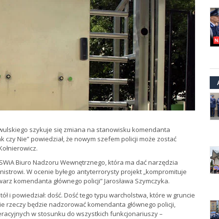
iewulskiego szykuje się zmiana na stanowisku komendanta
k czy Nie” powiedział, że nowym szefem policji może zostać
ołnierowicz.
 MSWiA Biuro Nadzoru Wewnętrznego, która ma dać narzędzia
istrowi. W ocenie byłego antyterrorysty projekt „kompromituje
twarz komendanta głównego policji” Jarosława Szymczyka.
ł i powiedział: dość. Dość tego typu warcholstwa, które w gruncie
ncie rzeczy będzie nadzorować komendanta głównego policji,
eracyjnych w stosunku do wszystkich funkcjonariuszy –