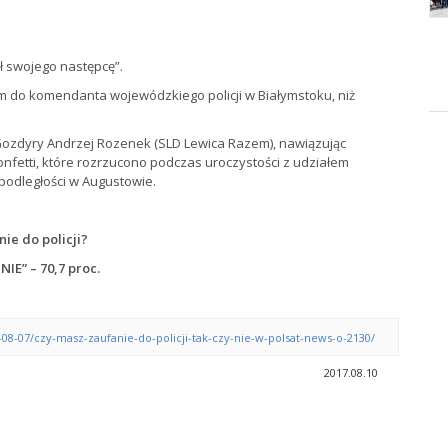
ł swojego następcę”.
iem do komendanta wojewódzkiego policji w Białymstoku, niż
ki Gozdyry Andrzej Rozenek (SLD Lewica Razem), nawiązując
a konfetti, które rozrzucono podczas uroczystości z udziałem
epodległości w Augustowie.
ie do policji?
NIE” – 70,7 proc.
8-07/czy-masz-zaufanie-do-policji-tak-czy-nie-w-polsat-news-o-2130/
2017.08.10