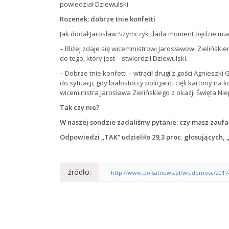
powiedział Dziewulski.
Rozenek: dobrze tnie konfetti
Jak dodał Jarosław Szymczyk „lada moment będzie mia
– Bliżej zdaje się wiceministrowi Jarosławowi Zielińsk
do tego, który jest – stwierdził Dziewulski.
– Dobrze tnie konfetti – wtrącił drugi z gości Agniesz
do sytuacji, gdy białostoccy policjanci cięli kartony n
wiceministra Jarosława Zielińskiego z okazji Święta Ni
Tak czy nie?
W naszej sondzie zadaliśmy pytanie: czy masz zaufan
Odpowiedzi „TAK” udzieliło 29,3 proc. głosujących, „
źródło:
http://www.polsatnews.pl/wiadomosc/2017-0