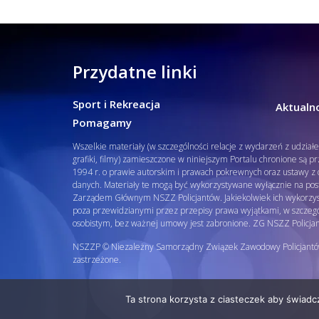
Przydatne linki
Sport i Rekreacja
Aktualno
Pomagamy
Wszelkie materiały (w szczególności relacje z wydarzeń z udział
grafiki, filmy) zamieszczone w niniejszym Portalu chronione są p
1994 r. o prawie autorskim i prawach pokrewnych oraz ustawy z d
danych. Materiały te mogą być wykorzystywane wyłącznie na pos
Zarządem Głównym NSZZ Policjantów. Jakiekolwiek ich wykorzys
poza przewidzianymi przez przepisy prawa wyjątkami, w szcze
osobistym, bez ważnej umowy jest zabronione. ZG NSZZ Policja
NSZZP © Niezależny Samorządny Związek Zawodowy Policjantó
zastrzeżone.
Ta strona korzysta z ciasteczek aby świadc