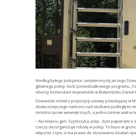
Według byłego policjanta i antyterrorysty Jerzego Dz
głównego policji. Gość poniedziałkowego programu „Ta
obecny komendant wojewódzki w Białymstoku Daniel K
Dziewulski mówił o propozycji ustawy powołującej w
skuteczniejszego nadzoru nad służbami podległymi min
ministra spraw wewnętrznych, a jednocześnie wali w 
– Na miejscu gen. Szymczyka, piep…bym papierami o stó
rzeczy dezorganizuje robotę w policji. To biuro w gru
włącznie z tym, iż ma prawo do stosowania działań op