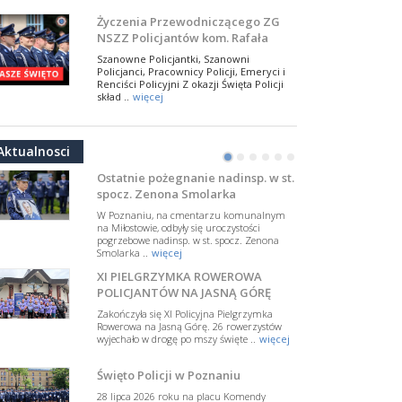
NSZZ Policjantów
Na zaproszenie Zarządu Głównego NSZZ
Życzenia Przewodniczącego ZG
Policjantów w Polsce gościł Rafael Laskowski z
NSZZ Policjantów kom. Rafała
Departamentu Policji w Nowym Jorku, o
Jankowskiego z okazji Święta
..
więcej
Szanowne Policjantki, Szanowni
Policji 2026
Policjanci, Pracownicy Policji, Emeryci i
PAMIĘTAMY I ODDAJMY HOŁD ST.
Renciści Policyjni Z okazji Święta Policji
SIERŻ. MARKOWI SIENICKIEMU
skład ..
więcej
W Biedrusku, pod Tablicą Pamiątkową
NSZZ Policjantów: Policja nie może
poświęconą starszemu sierżantowi Mar
być wciągana w bieżące spory
..
więcej
Aktualnosci
polityczne
•
•
•
•
•
•
W przestrzeni publicznej po raz kolejny
pojawiły się wypowiedzi, które uderzają
Ostatnie pożegnanie nadinsp. w st.
w funkcjonariuszki i funkcjonariuszy
spocz. Zenona Smolarka
Policj ..
więcej
W Poznaniu, na cmentarzu komunalnym
Dodatkowe zarobkowanie
na Miłostowie, odbyły się uroczystości
pogrzebowe nadinsp. w st. spocz. Zenona
policjantów. NSZZP: obecne
Smolarka ..
więcej
rozwiązania wymagają zmian
Do Sejmu trafiła petycja dotycząca
XI PIELGRZYMKA ROWEROWA
zmiany przepisów regulujących
podejmowanie przez policjantów
POLICJANTÓW NA JASNĄ GÓRĘ
dodatkowej pracy zarobkowe ..
więcej
Zakończyła się XI Policyjna Pielgrzymka
Rowerowa na Jasną Górę. 26 rowerzystów
Krok 1. Umorzenie. Krok 2. Walka
wyjechało w drogę po mszy święte ..
więcej
z hejtem
Postępowanie dotyczące interwencji
Święto Policji w Poznaniu
Policji w miejscu zamieszkania red.
Tomasza Sakiewicza zostało umorzone.
28 lipca 2026 roku na placu Komendy