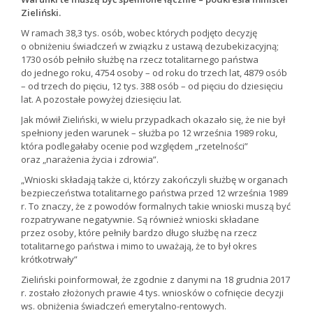
Zieliński.
W ramach 38,3 tys. osób, wobec których podjęto decyzję
o obniżeniu świadczeń w związku z ustawą dezubekizacyjną;
1730 osób pełniło służbę na rzecz totalitarnego państwa
do jednego roku, 4754 osoby – od roku do trzech lat, 4879 osób
– od trzech do pięciu, 12 tys. 388 osób – od pięciu do dziesięciu
lat. A pozostałe powyżej dziesięciu lat.
Jak mówił Zieliński, w wielu przypadkach okazało się, że nie był
spełniony jeden warunek – służba po 12 września 1989 roku,
która podlegałaby ocenie pod względem „rzetelności”
oraz „narażenia życia i zdrowia”.
„Wnioski składają także ci, którzy zakończyli służbę w organach
bezpieczeństwa totalitarnego państwa przed 12 września 1989
r. To znaczy, że z powodów formalnych takie wnioski muszą być
rozpatrywane negatywnie. Są również wnioski składane
przez osoby, które pełniły bardzo długo służbę na rzecz
totalitarnego państwa i mimo to uważają, że to był okres
krótkotrwały”
Zieliński poinformował, że zgodnie z danymi na 18 grudnia 2017
r. zostało złożonych prawie 4 tys. wniosków o cofnięcie decyzji
ws. obniżenia świadczeń emerytalno-rentowych.