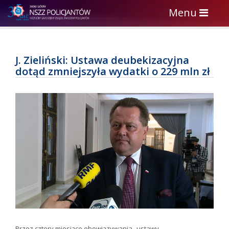
Toggle
Menu
navigation
J. Zieliński: Ustawa deubekizacyjna
dotąd zmniejszyła wydatki o 229 mln zł
Przez cztery miesiące obowiązywania „ustawy