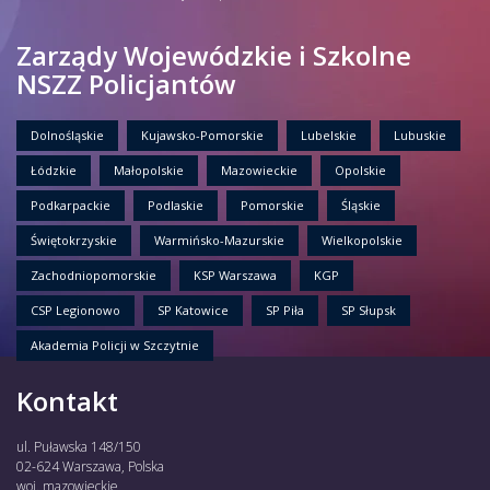
Zarządy Wojewódzkie i Szkolne
NSZZ Policjantów
Dolnośląskie
Kujawsko-Pomorskie
Lubelskie
Lubuskie
Łódzkie
Małopolskie
Mazowieckie
Opolskie
Podkarpackie
Podlaskie
Pomorskie
Śląskie
Świętokrzyskie
Warmińsko-Mazurskie
Wielkopolskie
Zachodniopomorskie
KSP Warszawa
KGP
CSP Legionowo
SP Katowice
SP Piła
SP Słupsk
Akademia Policji w Szczytnie
Kontakt
ul. Puławska 148/150
02-624 Warszawa, Polska
woj. mazowieckie