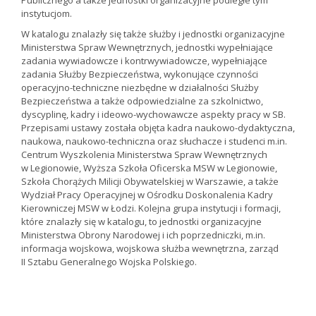
Publicznego a także jednostki organizacyjne podległe tym
instytucjom.
W katalogu znalazły się także służby i jednostki organizacyjne
Ministerstwa Spraw Wewnętrznych, jednostki wypełniające
zadania wywiadowcze i kontrwywiadowcze, wypełniające
zadania Służby Bezpieczeństwa, wykonujące czynności
operacyjno-techniczne niezbędne w działalności Służby
Bezpieczeństwa a także odpowiedzialne za szkolnictwo,
dyscyplinę, kadry i ideowo-wychowawcze aspekty pracy w SB.
Przepisami ustawy została objęta kadra naukowo-dydaktyczna,
naukowa, naukowo-techniczna oraz słuchacze i studenci m.in.
Centrum Wyszkolenia Ministerstwa Spraw Wewnętrznych
w Legionowie, Wyższa Szkoła Oficerska MSW w Legionowie,
Szkoła Chorążych Milicji Obywatelskiej w Warszawie, a także
Wydział Pracy Operacyjnej w Ośrodku Doskonalenia Kadry
Kierowniczej MSW w Łodzi. Kolejna grupa instytucji i formacji,
które znalazły się w katalogu, to jednostki organizacyjne
Ministerstwa Obrony Narodowej i ich poprzedniczki, m.in.
informacja wojskowa, wojskowa służba wewnętrzna, zarząd
II Sztabu Generalnego Wojska Polskiego.