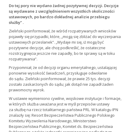
Do tej pory nie wydano żadnej pozytywnej decyzji. Decyzje
są wydawane z uwzględnieniem wszystkich okoliczności
ustawowych, po bardzo dokładnej analizie przebiegu
służby” .
Zieliński poinformował, że wśród rozpatrywanych wniosków
pojawiły się przypadki, które, „mogą się zbliżać do wyczerpania
ustawowych przesłanek”. „Wydaje mi się, iż mogą być
pozytywne decyzje, ale chcę podkreślić, że ostateczne
rozstrzygnięcia jeszcze nie zapadły, bo te sprawy są w toku
rozpatrywania”.
Przypomniał, że od decyzji organu emerytalnego, ustalającej
ponownie wysokość świadczeń, przysługuje odwołanie
do sądu. Zieliński poinformował, że prawie 25 tys. decyzji
zostało zaskarżonych do sądu; jak dotąd nie zapadł żaden
prawomocny wyrok.
W ustawie wymieniono cywilne, wojskowe instytucje i formacje,
w których służba uważana jest w myśl przepisów ustawy
za służbę na rzecz totalitarnego państwa PRL. W katalogu IPN
znalazły się: Resort Bezpieczeństwa Publicznego Polskiego
Komitetu Wyzwolenia Narodowego, Ministerstwo
Bezpieczeństwa Publicznego, Komitet ds. Bezpieczeństwa