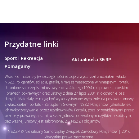
Przydatne linki
Sport i Rekreacja
Aktualności SEiRP
Pomagamy
Wszelkie materiały (w szczególności relacje z wydarzeń z udziałem władz
NSZZ Policjantów, zdjęcia, grafiki, filmy) zamieszczone w niniejszym Portalu
chronione są przepisami ustawy z dnia 4 lutego 1994 r. o prawie autorskim
i prawach pokrewnych oraz ustawy z dnia 27 lipca 2001 r. o ochronie baz
danych. Materiały te mogą być wykorzystywane wyłącznie na postawie umowy
z właścicielem portalu - Zarządem Głównym NSZZ Policjantów. Jakiekolwiek
ich wykorzystywanie przez użytkowników Portalu, poza przewidzianymi przez
przepisy prawa wyjątkami, w szczególności dozwolonym użytkiem osobistym,
bez ważnej umowy jest zabronione. ZG NSZZ Policjantów
NSZZP © Niezależny Samorządny Związek Zawodowy Policjantów | 2016.
Wszystkie prawa zastrzeżone.