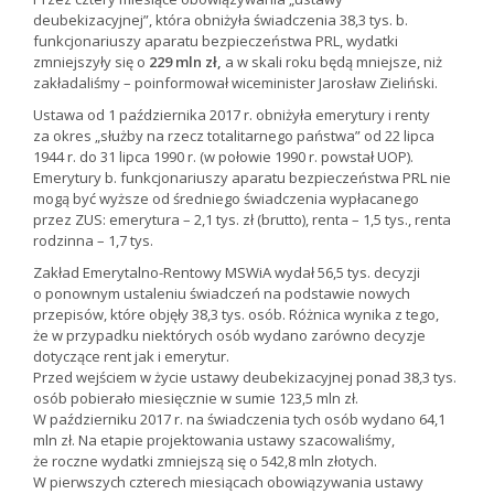
deubekizacyjnej”, która obniżyła świadczenia 38,3 tys. b.
funkcjonariuszy aparatu bezpieczeństwa PRL, wydatki
zmniejszyły się o
229 mln zł,
a w skali roku będą mniejsze, niż
zakładaliśmy – poinformował wiceminister Jarosław Zieliński.
Ustawa od 1 października 2017 r. obniżyła emerytury i renty
za okres „służby na rzecz totalitarnego państwa” od 22 lipca
1944 r. do 31 lipca 1990 r. (w połowie 1990 r. powstał UOP).
Emerytury b. funkcjonariuszy aparatu bezpieczeństwa PRL nie
mogą być wyższe od średniego świadczenia wypłacanego
przez ZUS: emerytura – 2,1 tys. zł (brutto), renta – 1,5 tys., renta
rodzinna – 1,7 tys.
Zakład Emerytalno-Rentowy MSWiA wydał 56,5 tys. decyzji
o ponownym ustaleniu świadczeń na podstawie nowych
przepisów, które objęły 38,3 tys. osób. Różnica wynika z tego,
że w przypadku niektórych osób wydano zarówno decyzje
dotyczące rent jak i emerytur.
Przed wejściem w życie ustawy deubekizacyjnej ponad 38,3 tys.
osób pobierało miesięcznie w sumie 123,5 mln zł.
W październiku 2017 r. na świadczenia tych osób wydano 64,1
mln zł. Na etapie projektowania ustawy szacowaliśmy,
że roczne wydatki zmniejszą się o 542,8 mln złotych.
W pierwszych czterech miesiącach obowiązywania ustawy