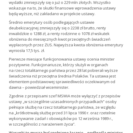
wydatki zmniejszyły się o już o 229 mln złotych. Wszystko
wskazuje na to, że skutki finansowe wprowadzenia ustawy
będą wyższe, niż zakładano w projekcie ustawy.
Średnio emerytury osób podlegających ustawie
deubekizacyjnej zmniejszyły się o 2238 zł brutto, renty
inwalidzkie o 1288 zł, a renty rodzinne o 1078 zł wskutek
obniżenia do miesięcznych kwot przeciętnych świadczeń
wypłaconych przez ZUS. Najwyższa kwota obniżenia emerytury
wyniosła 17,5 tys. zł.
Pierwsze miesiące funkcjonowania ustawy ocenia minister
pozytywnie. Funkcjonariusze, którzy służyli w organach
na rzecz totalitarnego państwa przez 28 lat pobierali wyższe
świadczenia niż przeciętna średnia Polaków. Ta ustawa jest
elementem podstawowej sprawiedliwości oczekiwanym od
dawna – powiedział wiceminister.
Zgodnie z przepisami szef MSWiA może wyłączyć z przepisów
ustawy „w szczególnie uzasadnionych przypadkach” osoby
pełniące służbę na rzecz totalitarnego państwa, ze względu
na „krótkotrwałą służbę przed 31 lipca 1990 r. oraz rzetelnie
wykonywanie zadań i obowiązków po 12 września 1989 r.,
w szczególności z narażeniem życia”.
Warunki te muszą być spełnione łącznie – podkreśla minister