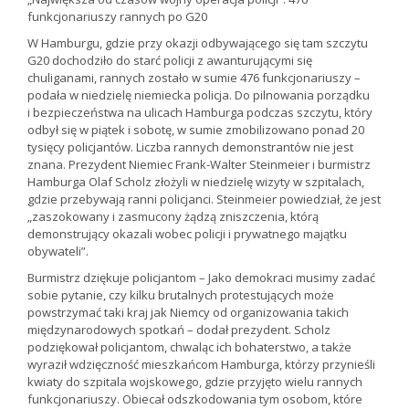
funkcjonariuszy rannych po G20
W Hamburgu, gdzie przy okazji odbywającego się tam szczytu
G20 dochodziło do starć policji z awanturującymi się
chuliganami, rannych zostało w sumie 476 funkcjonariuszy –
podała w niedzielę niemiecka policja. Do pilnowania porządku
i bezpieczeństwa na ulicach Hamburga podczas szczytu, który
odbył się w piątek i sobotę, w sumie zmobilizowano ponad 20
tysięcy policjantów. Liczba rannych demonstrantów nie jest
znana. Prezydent Niemiec Frank-Walter Steinmeier i burmistrz
Hamburga Olaf Scholz złożyli w niedzielę wizyty w szpitalach,
gdzie przebywają ranni policjanci. Steinmeier powiedział, że jest
„zaszokowany i zasmucony żądzą zniszczenia, którą
demonstrujący okazali wobec policji i prywatnego majątku
obywateli”.
Burmistrz dziękuje policjantom – Jako demokraci musimy zadać
sobie pytanie, czy kilku brutalnych protestujących może
powstrzymać taki kraj jak Niemcy od organizowania takich
międzynarodowych spotkań – dodał prezydent. Scholz
podziękował policjantom, chwaląc ich bohaterstwo, a także
wyraził wdzięczność mieszkańcom Hamburga, którzy przynieśli
kwiaty do szpitala wojskowego, gdzie przyjęto wielu rannych
funkcjonariuszy. Obiecał odszkodowania tym osobom, które