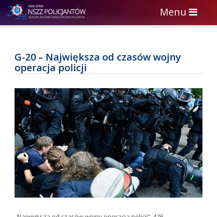
Toggle
Menu
navigation
G-20 – Największa od czasów wojny
operacja policji
„Największa od czasów wojny operacja policji”. 476