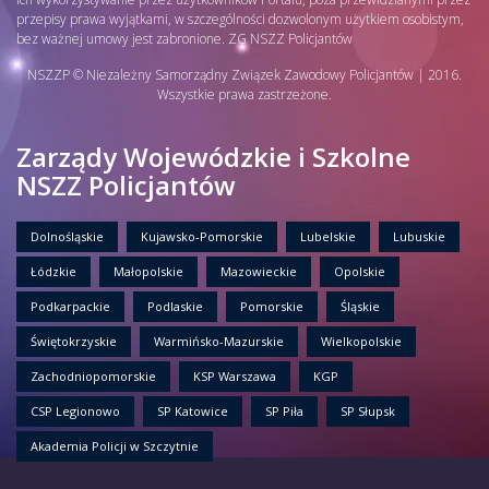
przepisy prawa wyjątkami, w szczególności dozwolonym użytkiem osobistym,
bez ważnej umowy jest zabronione. ZG NSZZ Policjantów
NSZZP © Niezależny Samorządny Związek Zawodowy Policjantów | 2016.
Wszystkie prawa zastrzeżone.
Zarządy Wojewódzkie i Szkolne
NSZZ Policjantów
Dolnośląskie
Kujawsko-Pomorskie
Lubelskie
Lubuskie
Łódzkie
Małopolskie
Mazowieckie
Opolskie
Podkarpackie
Podlaskie
Pomorskie
Śląskie
Świętokrzyskie
Warmińsko-Mazurskie
Wielkopolskie
Zachodniopomorskie
KSP Warszawa
KGP
CSP Legionowo
SP Katowice
SP Piła
SP Słupsk
Akademia Policji w Szczytnie