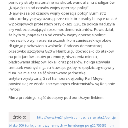
poniosły straty materialne na skutek wandalizmu chuliganów.
„Największa od czasów wojny operacja policji”
„Największa od czasów wojny operacja policji” Burmistrz
odrzucił krytykę wyrażaną przez niektóre osoby biorące udział
w pokojowych protestach przy okazji G20, że policja nadużyła
siły wobec stosujących przemoc demonstrantów. Powiedział,
że była to „największa od czasów wojny operacja policji”
i wezwał do wymierzenia uczestnikom zamieszek wyroków
długiego pozbawienia wolności. Podczas demonstracji
przeciwko szczytowi G20 w Hamburgu dochodziło do ataków
na policjantów, aktów przemocy, niszczenia mienia,
plądrowania sklepów i lokali oraz pożarów. Policja używała
armatek wodnych i gazu łzawiącego, by rozpędzić agresywny
tłum. Na miejsce zajść skierowano jednostkę
antyterrorystyczną. Szef hamburskiej policji Ralf Meyer
powiedział, że wśród zatrzymanych ekstremistów są Rosjanie
i Włosi.
Film z przebiegu zajść dostępny pod poniższym linkiem:
źródło:
http://www.tvn24.pl/wiadomosci-ze-swiata,2/policja-
blisko-500-funkcjonariuszy-rannych-w-hamburgu-po-g20,755583.html