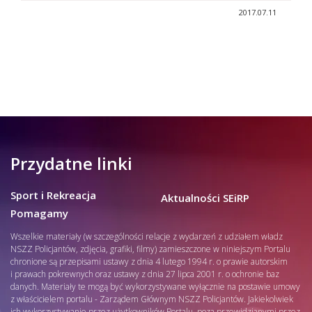
2017.07.11
Przydatne linki
Sport i Rekreacja
Aktualności SEiRP
Pomagamy
Wszelkie materiały (w szczególności relacje z wydarzeń z udziałem władz
NSZZ Policjantów, zdjęcia, grafiki, filmy) zamieszczone w niniejszym Portalu
chronione są przepisami ustawy z dnia 4 lutego 1994 r. o prawie autorskim
i prawach pokrewnych oraz ustawy z dnia 27 lipca 2001 r. o ochronie baz
danych. Materiały te mogą być wykorzystywane wyłącznie na postawie umowy
z właścicielem portalu - Zarządem Głównym NSZZ Policjantów. Jakiekolwiek
ich wykorzystywanie przez użytkowników Portalu, poza przewidzianymi przez