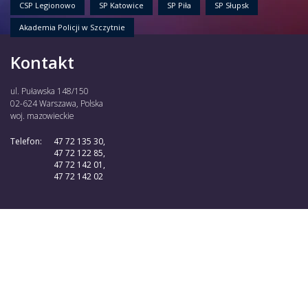
CSP Legionowo
SP Katowice
SP Piła
SP Słupsk
Akademia Policji w Szczytnie
Kontakt
ul. Puławska 148/150
02-624 Warszawa, Polska
woj. mazowieckie
Telefon:
47 72 135 30,
47 72 122 85,
47 72 142 01,
47 72 142 02