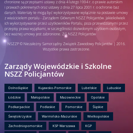
chronione są przepisami ustawy z dnia 4 lutego 1994 r. o prawie autorskim
i prawach pokrewnych oraz ustawy z dnia 27 lipca 2001 r. o ochronie baz
danych. Materiały te mogą być wykorzystywane wyłącznie na postawie umowy
z właścicielem portalu - Zarządem Głównym NSZZ Policjantów. Jakiekolwiek
ich wykorzystywanie przez użytkowników Portalu, poza przewidzianymi przez
przepisy prawa wyjątkami, w szczególności dozwolonym użytkiem osobistym,
bez ważnej umowy jest zabronione. ZG NSZZ Policjantów
NSZZP © Niezależny Samorządny Związek Zawodowy Policjantów | 2016.
Wszystkie prawa zastrzeżone.
Zarządy Wojewódzkie i Szkolne
NSZZ Policjantów
Dolnośląskie
Kujawsko-Pomorskie
Lubelskie
Lubuskie
Łódzkie
Małopolskie
Mazowieckie
Opolskie
Podkarpackie
Podlaskie
Pomorskie
Śląskie
Świętokrzyskie
Warmińsko-Mazurskie
Wielkopolskie
Zachodniopomorskie
KSP Warszawa
KGP