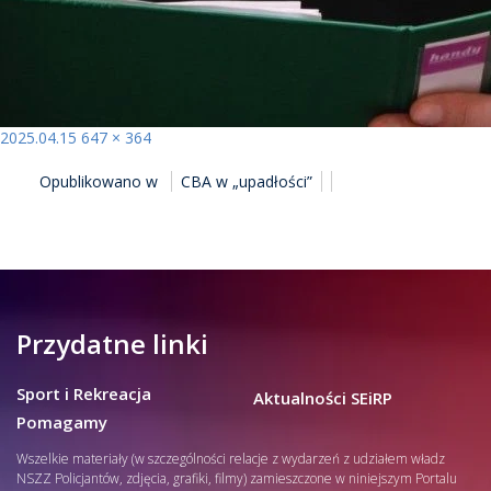
Opublikowano
Pełny
2025.04.15
647 × 364
NAWIGACJA
rozmiar
Opublikowano w
CBA w „upadłości”
WPISU
Przydatne linki
Sport i Rekreacja
Aktualności SEiRP
Pomagamy
Wszelkie materiały (w szczególności relacje z wydarzeń z udziałem władz
NSZZ Policjantów, zdjęcia, grafiki, filmy) zamieszczone w niniejszym Portalu