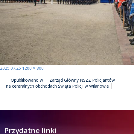
Opublikowano
Pełny
2025.07.25
1200 × 800
NAWIGACJA
rozmiar
Opublikowano w
Zarząd Główny NSZZ Policjantów
WPISU
na centralnych obchodach Święta Policji w Wilanowie
Przydatne linki