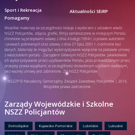
Sport i Rekreacja
Aktualności SEiRP
Pomagamy
Wszelkie materiały (w szczególności relacje z wydarzeń z udziałem władz
NSZZ Policjantów, zdjęcia, grafiki, filmy) zamieszczone w niniejszym Portalu
chronione są przepisami ustawy z dnia 4 lutego 1994 r. o prawie autorskim
i prawach pokrewnych oraz ustawy z dnia 27 lipca 2001 r. o ochronie baz
danych. Materiały te mogą być wykorzystywane wyłącznie na postawie umowy
z właścicielem portalu - Zarządem Głównym NSZZ Policjantów. Jakiekolwiek
ich wykorzystywanie przez użytkowników Portalu, poza przewidzianymi przez
przepisy prawa wyjątkami, w szczególności dozwolonym użytkiem osobistym,
bez ważnej umowy jest zabronione. ZG NSZZ Policjantów
NSZZP © Niezależny Samorządny Związek Zawodowy Policjantów | 2016.
Wszystkie prawa zastrzeżone.
Zarządy Wojewódzkie i Szkolne
NSZZ Policjantów
Dolnośląskie
Kujawsko-Pomorskie
Lubelskie
Lubuskie