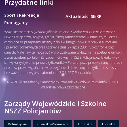
Przydatne linki
Sport i Rekreacja
Aktualności SEiRP
Pomagamy
Wszelkie materiały (w szczególności relacje z wydarzeń z udziałem władz
NSZZ Policjantów, zdjęcia, grafiki, filmy) zamieszczone w niniejszym Portalu
chronione są przepisami ustawy z dnia 4 lutego 1994 r. o prawie autorskim
i prawach pokrewnych oraz ustawy z dnia 27 lipca 2001 r. o ochronie baz
danych. Materiały te mogą być wykorzystywane wyłącznie na postawie umowy
z właścicielem portalu - Zarządem Głównym NSZZ Policjantów. Jakiekolwiek
ich wykorzystywanie przez użytkowników Portalu, poza przewidzianymi przez
przepisy prawa wyjątkami, w szczególności dozwolonym użytkiem osobistym,
bez ważnej umowy jest zabronione. ZG NSZZ Policjantów
NSZZP © Niezależny Samorządny Związek Zawodowy Policjantów | 2016.
Wszystkie prawa zastrzeżone.
Zarządy Wojewódzkie i Szkolne
NSZZ Policjantów
Dolnośląskie
Kujawsko-Pomorskie
Lubelskie
Lubuskie