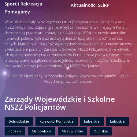
Sport i Rekreacja
Aktualności SEiRP
Pomagamy
Wszelkie materiały (w szczególności relacje z wydarzeń z udziałem władz
NSZZ Policjantów, zdjęcia, grafiki, filmy) zamieszczone w niniejszym Portalu
chronione są przepisami ustawy z dnia 4 lutego 1994 r. o prawie autorskim
i prawach pokrewnych oraz ustawy z dnia 27 lipca 2001 r. o ochronie baz
danych. Materiały te mogą być wykorzystywane wyłącznie na postawie umowy
z właścicielem portalu - Zarządem Głównym NSZZ Policjantów. Jakiekolwiek
ich wykorzystywanie przez użytkowników Portalu, poza przewidzianymi przez
przepisy prawa wyjątkami, w szczególności dozwolonym użytkiem osobistym,
bez ważnej umowy jest zabronione. ZG NSZZ Policjantów
NSZZP © Niezależny Samorządny Związek Zawodowy Policjantów | 2016.
Wszystkie prawa zastrzeżone.
Zarządy Wojewódzkie i Szkolne
NSZZ Policjantów
Dolnośląskie
Kujawsko-Pomorskie
Lubelskie
Lubuskie
Łódzkie
Małopolskie
Mazowieckie
Opolskie