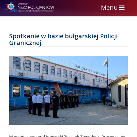
Toggle
Menu
navigation
Spotkanie w bazie bułgarskiej Policji
Granicznej.
W ostatni weekend bułgarski
Związek Zawodowy Pracowników