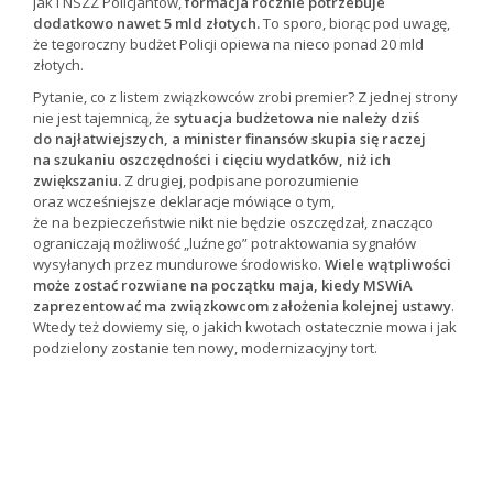
jak i NSZZ Policjantów,
formacja rocznie potrzebuje
dodatkowo nawet 5 mld złotych.
To sporo, biorąc pod uwagę,
że tegoroczny budżet Policji opiewa na nieco ponad 20 mld
złotych.
Pytanie, co z listem związkowców zrobi premier? Z jednej strony
nie jest tajemnicą, że
sytuacja budżetowa nie należy dziś
do najłatwiejszych, a minister finansów skupia się raczej
na szukaniu oszczędności i cięciu wydatków, niż ich
zwiększaniu.
Z drugiej, podpisane porozumienie
oraz wcześniejsze deklaracje mówiące o tym,
że na bezpieczeństwie nikt nie będzie oszczędzał, znacząco
ograniczają możliwość „luźnego” potraktowania sygnałów
wysyłanych przez mundurowe środowisko.
Wiele wątpliwości
może zostać rozwiane na początku maja, kiedy MSWiA
zaprezentować ma związkowcom założenia kolejnej ustawy
.
Wtedy też dowiemy się, o jakich kwotach ostatecznie mowa i jak
podzielony zostanie ten nowy, modernizacyjny tort.