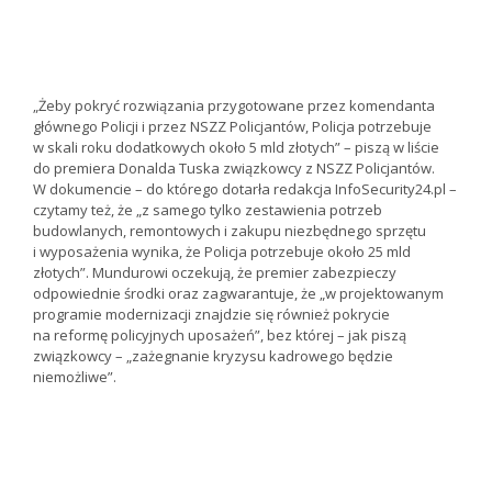
„Żeby pokryć rozwiązania przygotowane przez komendanta
głównego Policji i przez NSZZ Policjantów, Policja potrzebuje
w skali roku dodatkowych około 5 mld złotych” – piszą w liście
do premiera Donalda Tuska związkowcy z NSZZ Policjantów.
W dokumencie – do którego dotarła redakcja InfoSecurity24.pl –
czytamy też, że „z samego tylko zestawienia potrzeb
budowlanych, remontowych i zakupu niezbędnego sprzętu
i wyposażenia wynika, że Policja potrzebuje około 25 mld
złotych”. Mundurowi oczekują, że premier zabezpieczy
odpowiednie środki oraz zagwarantuje, że „w projektowanym
programie modernizacji znajdzie się również pokrycie
na reformę policyjnych uposażeń”, bez której – jak piszą
związkowcy – „zażegnanie kryzysu kadrowego będzie
niemożliwe”.