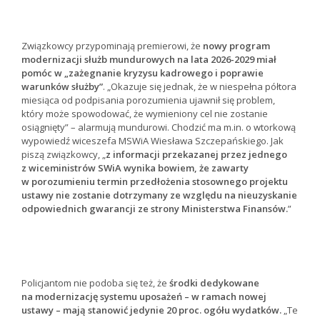
Związkowcy przypominają premierowi, że
nowy program
modernizacji służb mundurowych na lata 2026-2029 miał
pomóc w „zażegnanie kryzysu kadrowego i poprawie
warunków służby”
. „Okazuje się jednak, że w niespełna półtora
miesiąca od podpisania porozumienia ujawnił się problem,
który może spowodować, że wymieniony cel nie zostanie
osiągnięty” – alarmują mundurowi. Chodzić ma m.in. o wtorkową
wypowiedź wiceszefa MSWiA Wiesława Szczepańskiego. Jak
piszą związkowcy, „
z informacji przekazanej przez jednego
z wiceministrów SWiA wynika bowiem, że zawarty
w porozumieniu termin przedłożenia stosownego projektu
ustawy nie zostanie dotrzymany ze względu na nieuzyskanie
odpowiednich gwarancji ze strony Ministerstwa Finansów.
”
Policjantom nie podoba się też, że
środki dedykowane
na modernizację systemu uposażeń – w ramach nowej
ustawy – mają stanowić jedynie 20 proc. ogółu wydatków.
„Te