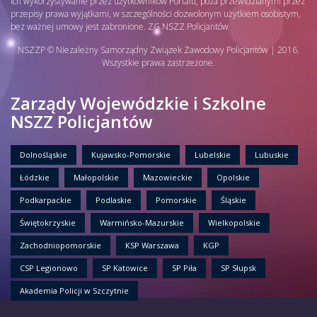
ich wykorzystywanie przez użytkowników Portalu, poza przewidzianymi przez
przepisy prawa wyjątkami, w szczególności dozwolonym użytkiem osobistym,
bez ważnej umowy jest zabronione. ZG NSZZ Policjantów
NSZZP © Niezależny Samorządny Związek Zawodowy Policjantów | 2016.
Wszystkie prawa zastrzeżone.
Zarządy Wojewódzkie i Szkolne
NSZZ Policjantów
Dolnośląskie
Kujawsko-Pomorskie
Lubelskie
Lubuskie
Łódzkie
Małopolskie
Mazowieckie
Opolskie
Podkarpackie
Podlaskie
Pomorskie
Śląskie
Świętokrzyskie
Warmińsko-Mazurskie
Wielkopolskie
Zachodniopomorskie
KSP Warszawa
KGP
CSP Legionowo
SP Katowice
SP Piła
SP Słupsk
Akademia Policji w Szczytnie