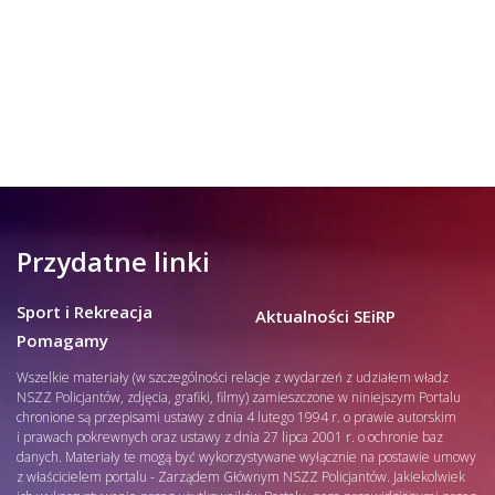
Przydatne linki
Sport i Rekreacja
Aktualności SEiRP
Pomagamy
Wszelkie materiały (w szczególności relacje z wydarzeń z udziałem władz
NSZZ Policjantów, zdjęcia, grafiki, filmy) zamieszczone w niniejszym Portalu
chronione są przepisami ustawy z dnia 4 lutego 1994 r. o prawie autorskim
i prawach pokrewnych oraz ustawy z dnia 27 lipca 2001 r. o ochronie baz
danych. Materiały te mogą być wykorzystywane wyłącznie na postawie umowy
z właścicielem portalu - Zarządem Głównym NSZZ Policjantów. Jakiekolwiek