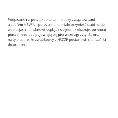
Podpisane na początku marca – między związkowcami
a szefem MSWiA – porozumienie miało przynieść stabilizację
w relacjach mundurowi-rząd. Jak się jednak okazuje,
po nieco
ponad miesiącu pojawiają się pierwsze zgrzyty
. Są ona
na tyle spore, że związkowcy z NSZZP postanowili napisać list
do premiera.