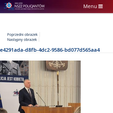
Toggle
Menu
navigation
Poprzedni obrazek
Następny obrazek
e4291ada-d8fb-4dc2-9586-bd077d565aa4