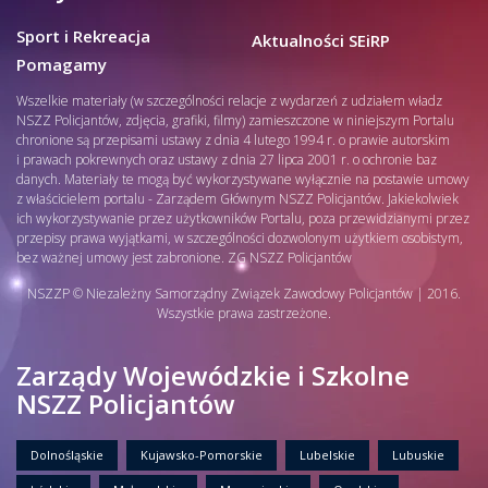
Sport i Rekreacja
Aktualności SEiRP
Pomagamy
Wszelkie materiały (w szczególności relacje z wydarzeń z udziałem władz
NSZZ Policjantów, zdjęcia, grafiki, filmy) zamieszczone w niniejszym Portalu
chronione są przepisami ustawy z dnia 4 lutego 1994 r. o prawie autorskim
i prawach pokrewnych oraz ustawy z dnia 27 lipca 2001 r. o ochronie baz
danych. Materiały te mogą być wykorzystywane wyłącznie na postawie umowy
z właścicielem portalu - Zarządem Głównym NSZZ Policjantów. Jakiekolwiek
ich wykorzystywanie przez użytkowników Portalu, poza przewidzianymi przez
przepisy prawa wyjątkami, w szczególności dozwolonym użytkiem osobistym,
bez ważnej umowy jest zabronione. ZG NSZZ Policjantów
NSZZP © Niezależny Samorządny Związek Zawodowy Policjantów | 2016.
Wszystkie prawa zastrzeżone.
Zarządy Wojewódzkie i Szkolne
NSZZ Policjantów
Dolnośląskie
Kujawsko-Pomorskie
Lubelskie
Lubuskie