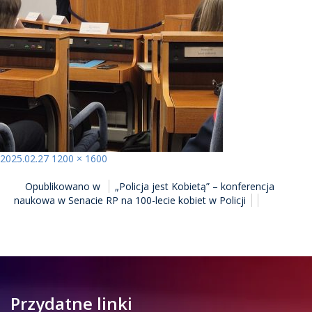
Opublikowano
Pełny
2025.02.27
1200 × 1600
NAWIGACJA
rozmiar
Opublikowano w
„Policja jest Kobietą” – konferencja
WPISU
naukowa w Senacie RP na 100-lecie kobiet w Policji
Przydatne linki