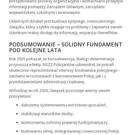
porządkowano procesy organizacyjne i wzmacniano przepływ
informacji pomiędzy Zarządem Głównym, zarządami
wojewódzkimi, szkolnymi i terenowymi.
Celem tych działań jest budowa spójnego, nowoczesnego
Związku, który szybko reaguje na problemy i zapewnia swoim
członkom realny dostęp do informacji, wsparcia i benefitów.
PODSUMOWANIE – SOLIDNY FUNDAMENT
POD KOLEJNE LATA
Rok 2025 pokazał, że konsekwencja, dialog i determinacja
przynoszą efekty. NSZZ Policjantów udowodnił, że potrafi
skutecznie reprezentować interesy środowiska policyjnego –
zarówno w rozmowach z kierownictwem Policji, jak i z
przedstawicielami administracji rządowej.
Wchodząc w rok 2026, Związek pozostaje wierny swoim
priorytetom:
dalszemu systemowemu wzrostowi uposażeń,
stabilizacji warunków służby,
wzmocnieniu ochrony prawnej funkcjonariuszy,
budowaniu silnej, zintegrowanej i nowoczesnej Policji.