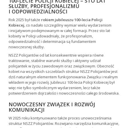
100-LECIE POLICJI KOBIECEJ – STO LAT
SŁUŻBY, PROFESJONALIZMU
I ODPOWIEDZIALNOŚCI
Rok 2025 był także
rokiem jubileuszu 100-lecia Policji
Kobiecej
, co nadało szczególny wymiar wielu wydarzeniom
i inicjatywom podejmowanym w całej formacji. Przez sto lat
kobiety w Policji udowadniały, że profesjonalizm,
odpowiedzialność i determinacja są fundamentem
nowoczesnej służby.
NSZZ Policjantów od lat konsekwentnie wspiera równe
traktowanie, stabilne warunki służby i aktywny udział
policjantek w życiu zawodowym oraz związkowym. Obecność
kobiet na wszystkich szczeblach struktur NSZZ Policjantów jest
dziś naturalnym elementem funkcjonowania Związku i realnym
wkładem w jego rozwój. Jubileusz 100-lecia Policji Kobiecej był
więc nie tylko symbolicznym wydarzeniem, lecz także
potwierdzeniem dojrzałości i nowoczesności całego środowiska.
NOWOCZESNY ZWIĄZEK I ROZWÓJ
KOMUNIKACJI
W 2025 roku kontynuowano także proces unowocześniania
struktur NSZZ Policjantów. Rozwijano narzędzia komunikacyjne,