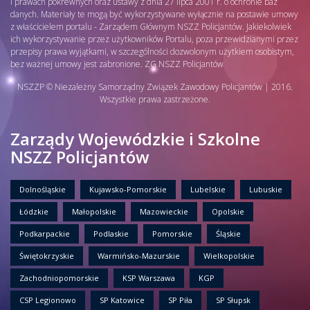
i prawach pokrewnych oraz ustawy z dnia 27 lipca 2001 r. o ochronie baz
danych. Materiały te mogą być wykorzystywane wyłącznie na postawie umowy
z właścicielem portalu - Zarządem Głównym NSZZ Policjantów. Jakiekolwiek
ich wykorzystywanie przez użytkowników Portalu, poza przewidzianymi przez
przepisy prawa wyjątkami, w szczególności dozwolonym użytkiem osobistym,
bez ważnej umowy jest zabronione. ZG NSZZ Policjantów
NSZZP © Niezależny Samorządny Związek Zawodowy Policjantów | 2016.
Wszystkie prawa zastrzeżone.
Zarządy Wojewódzkie i Szkolne
NSZZ Policjantów
Dolnośląskie
Kujawsko-Pomorskie
Lubelskie
Lubuskie
Łódzkie
Małopolskie
Mazowieckie
Opolskie
Podkarpackie
Podlaskie
Pomorskie
Śląskie
Świętokrzyskie
Warmińsko-Mazurskie
Wielkopolskie
Zachodniopomorskie
KSP Warszawa
KGP
CSP Legionowo
SP Katowice
SP Piła
SP Słupsk