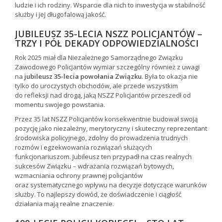
ludzie i ich rodziny. Wsparcie dla nich to inwestycja w stabilność
służby i jej długofalową jakość.
JUBILEUSZ 35-LECIA NSZZ POLICJANTÓW –
TRZY I PÓŁ DEKADY ODPOWIEDZIALNOŚCI
Rok 2025 miał dla Niezależnego Samorządnego Związku
Zawodowego Policjantów wymiar szczególny również z uwagi
na
jubileusz 35-lecia powołania Związku
. Była to okazja nie
tylko do uroczystych obchodów, ale przede wszystkim
do refleksji nad drogą, jaką NSZZ Policjantów przeszedł od
momentu swojego powstania.
Przez 35 lat NSZZ Policjantów konsekwentnie budował swoją
pozycję jako niezależny, merytoryczny i skuteczny reprezentant
środowiska policyjnego, zdolny do prowadzenia trudnych
rozmów i egzekwowania rozwiązań służących
funkcjonariuszom. Jubileusz ten przypadł na czas realnych
sukcesów Związku – wdrażania rozwiązań bytowych,
wzmacniania ochrony prawnej policjantów
oraz systematycznego wpływu na decyzje dotyczące warunków
służby. To najlepszy dowód, że doświadczenie i ciągłość
działania mają realne znaczenie.