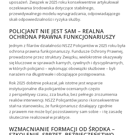
uposażeń. Związek w 2025 roku konsekwentnie artykułował
oczekiwania środowiska dotyczące stabilnego,
przewidywalnego modelu wynagradzania, odpowiadającego
skali odpowiedzialności i ryzyka służby.
POLICJANT NIE JEST SAM – REALNA
OCHRONA PRAWNA FUNKCJONARIUSZY
Jednym z filarów działalności NSZZ Policjantów w 2025 roku była
ochrona prawna funkcjonariuszy. Fundusze Ochrony Prawnej,
prowadzone przez struktury Związku, wielokrotnie okazywały
się kluczowe w sprawach karnych, cywilnych i dyscyplinarnych,
w których policjanci – wykonując obowiązki służbowe – byli
narażeni na długotrwałe i obciążające postępowania.
Rok 2025 dobitnie pokazał, jak istotne jest wsparcie
instytucjonalne dla policjantów ocenianych często
z perspektywy czasu, zza biurka, bez pełnego zrozumienia
realiów interwencji. NSZZ Policjantów jasno i konsekwentnie
stał na stanowisku, że funkcjonariusz działający zgodnie
z prawem nie może być pozostawiony sam sobie – i tę zasadę
skutecznie realizował w praktyce.
WZMACNIANIE FORMACJI OD ŚRODKA –
SZKOLENIE, SPRZĘT, BEZPIECZEŃSTWO