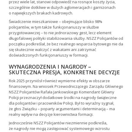
przez wiele lat, stanowi odpowiedź na rosnące koszty życia,
szczególnie dotkliwe w dużych aglomeracjach i garnizonach
o największych brakach kadrowych.
Świadczenie mieszkaniowe – obejmujące blisko 98%
policjantów, w tym także funkcjonariuszy w służbie
przygotowawczej – to nie jednorazowy gest, lecz element
długofalowej polityki stabilizowania służby. NSZZ Policjantów od
początku podkreślał, że bez realnego wsparcia bytowego nie da
się skutecznie walczyć z wakatami ani zatrzymać
doświadczonych funkcjonariuszy w formacji.
WYNAGRODZENIA I NAGRODY –
SKUTECZNA PRESJA, KONKRETNE DECYZJE
Rok 2025 przyniósł również wymierne efekty w obszarze
finansowym. Na wniosek Przewodniczącego Zarządu Głównego
NSZZ Policjantów Rafała Jankowskiego Komendant Główny
Policji przeznaczył dodatkowe środki na nagrody świąteczne
dla policjantów i pracowników Policji. Był to wyraźny sygnał,
że głos Związku – poparty argumentami i determinacją – ma
realny wpływ na decyzje kierownictwa formacji.
Jednocześnie NSZZ Policjantów niezmiennie podkreśla,
że nagrody nie mogą zastępować systemowego wzrostu