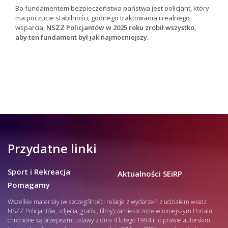
Bo fundamentem bezpieczeństwa państwa jest policjant, który
ma poczucie stabilności, godnego traktowania i realnego
wsparcia.
NSZZ Policjantów w 2025 roku zrobił wszystko,
aby ten fundament był jak najmocniejszy.
Przydatne linki
Sport i Rekreacja
Aktualności SEiRP
Pomagamy
Wszelkie materiały (w szczególności relacje z wydarzeń z udziałem władz
NSZZ Policjantów, zdjęcia, grafiki, filmy) zamieszczone w niniejszym Portalu
chronione są przepisami ustawy z dnia 4 lutego 1994 r. o prawie autorskim