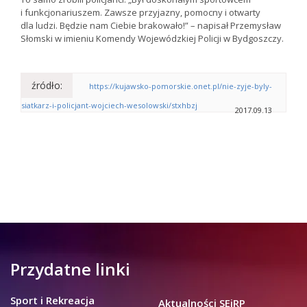
i funkcjonariuszem. Zawsze przyjazny, pomocny i otwarty
dla ludzi. Będzie nam Ciebie brakowało!” – napisał Przemysław
Słomski w imieniu Komendy Wojewódzkiej Policji w Bydgoszczy.
źródło:
https://kujawsko-pomorskie.onet.pl/nie-zyje-byly-
siatkarz-i-policjant-wojciech-wesolowski/stxhbzj
2017.09.13
Przydatne linki
Sport i Rekreacja
Aktualności SEiRP