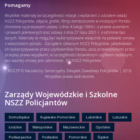
Pomagamy
Wszelkie materiały (w szczególności relacje z wydarzeń z udziałem władz
NSZZ Policjantów, zdjęcia, grafiki, filmy) zamieszczone w niniejszym Portalu
chronione są przepisami ustawy z dnia 4 lutego 1994 r. o prawie autorskim
i prawach pokrewnych oraz ustawy z dnia 27 lipca 2001 r. o ochronie baz
danych. Materiały te mogą być wykorzystywane wyłącznie na postawie umowy
z właścicielem portalu - Zarządem Głównym NSZZ Policjantów. Jakiekolwiek
ich wykorzystywanie przez użytkowników Portalu, poza przewidzianymi przez
przepisy prawa wyjątkami, w szczególności dozwolonym użytkiem osobistym,
bez ważnej umowy jest zabronione. ZG NSZZ Policjantów
NSZZP © Niezależny Samorządny Związek Zawodowy Policjantów | 2016.
Wszystkie prawa zastrzeżone.
Zarządy Wojewódzkie i Szkolne
NSZZ Policjantów
Dolnośląskie
Kujawsko-Pomorskie
Lubelskie
Lubuskie
Łódzkie
Małopolskie
Mazowieckie
Opolskie
Podkarpackie
Podlaskie
Pomorskie
Śląskie