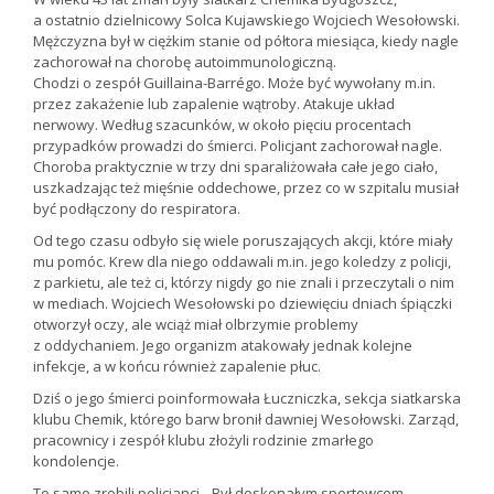
a ostatnio dzielnicowy Solca Kujawskiego Wojciech Wesołowski.
Mężczyzna był w ciężkim stanie od półtora miesiąca, kiedy nagle
zachorował na chorobę autoimmunologiczną.
Chodzi o zespół Guillaina-Barrégo. Może być wywołany m.in.
przez zakażenie lub zapalenie wątroby. Atakuje układ
nerwowy. Według szacunków, w około pięciu procentach
przypadków prowadzi do śmierci. Policjant zachorował nagle.
Choroba praktycznie w trzy dni sparaliżowała całe jego ciało,
uszkadzając też mięśnie oddechowe, przez co w szpitalu musiał
być podłączony do respiratora.
Od tego czasu odbyło się wiele poruszających akcji, które miały
mu pomóc. Krew dla niego oddawali m.in. jego koledzy z policji,
z parkietu, ale też ci, którzy nigdy go nie znali i przeczytali o nim
w mediach. Wojciech Wesołowski po dziewięciu dniach śpiączki
otworzył oczy, ale wciąż miał olbrzymie problemy
z oddychaniem. Jego organizm atakowały jednak kolejne
infekcje, a w końcu również zapalenie płuc.
Dziś o jego śmierci poinformowała Łuczniczka, sekcja siatkarska
klubu Chemik, którego barw bronił dawniej Wesołowski. Zarząd,
pracownicy i zespół klubu złożyli rodzinie zmarłego
kondolencje.
To samo zrobili policjanci. „Był doskonałym sportowcem