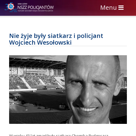
Toggle
Menu
navigation
Nie żyje były siatkarz i policjant
Wojciech Wesołowski
W wieku 43 lat zmarł były siatkarz Chemika Bydgoszcz,