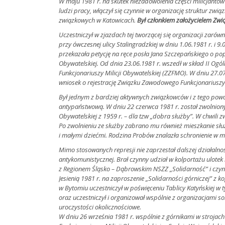
W maju 1981 r. na skutek niezadowolenia części milicjantó
ludzi pracy, włączył się czynnie w organizację struktur zwi
związkowych w Katowicach.
Był członkiem założycielem Zwi
Uczestniczył w zjazdach tej tworzącej się organizacji zarów
przy ówczesnej ulicy Stalingradzkiej w dniu 1.06.1981 r. i 9.
przekazała petycję na ręce posła Jana Szczepańskiego o po
Obywatelskiej. Od dnia 23.06.1981 r. wszedł w skład II Og
Funkcjonariuszy Milicji Obywatelskiej (ZZFMO). W dniu 27.
wniosek o rejestrację Związku Zawodowego Funkcjonariuszy M
Był jednym z bardziej aktywnych związkowców i z tego pow
antypaństwową. W dniu 22 czerwca 1981 r. został zwolniony z
Obywatelskiej z 1959 r. – dla tzw „dobra służby”. W chwili zw
Po zwolnieniu ze służby zabrano mu również mieszkanie słu
i małymi dziećmi. Rodzina Probów znalazła schronienie w m
Mimo stosowanych represji nie zaprzestał dalszej działalnoś
antykomunistycznej. Brał czynny udział w kolportażu ulotek 
z Regionem Śląsko – Dąbrowskim NSZZ „Solidarność” i czynn
Jesienią 1981 r. na zaproszenie „Solidarności górniczej” z 
w Bytomiu uczestniczył w poświęceniu Tablicy Katyńskiej w ty
oraz uczestniczył i organizował wspólnie z organizacjami s
uroczystości okolicznościowe.
W dniu 26 września 1981 r. wspólnie z górnikami w strojac