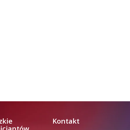
zkie
Kontakt
licjantów