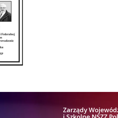
Zarządy Wojewód
i Szkolne NSZZ Po