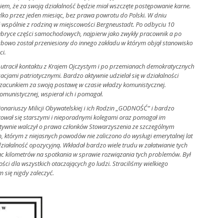
niem, że za swoją działalność będzie miał wszczęte postępowanie karne.
lko przez jeden miesiąc, bez prawa powrotu do Polski. W dniu
ł wspólnie z rodziną w miejscowości Bergneustadt. Po odbyciu 10
fabryce części samochodowych, najpierw jako zwykły pracownik a po
żbowo został
przeniesiony do innego zakładu w którym objął stanowisko
ci.
utracił kontaktu z Krajem Ojczystym i po przemianach demokratycznych
zacjami patriotycznymi. Bardzo aktywnie udzielał się w działalności
m szacunkiem za swoją postawę w czasie władzy komunistycznej.
omunistycznej, wspierał ich i pomagał.
onariuszy Milicji Obywatelskiej i ich Rodzin „GODNOŚĆ” i bardzo
kował się starszymi i nieporadnymi kolegami oraz pomagał im
ywnie walczył o prawa członków Stowarzyszenia ze
szczególnym
tórym z niejasnych powodów nie zaliczono do wysługi emerytalnej lat
działalność opozycyjną. Wkładał bardzo wiele trudu w załatwianie tych
ąc kilometrów na spotkania w sprawie rozwiązania tych problemów. Był
ci dla wszystkich otaczających go ludzi. Straciliśmy wielkiego
am się nigdy zaleczyć.