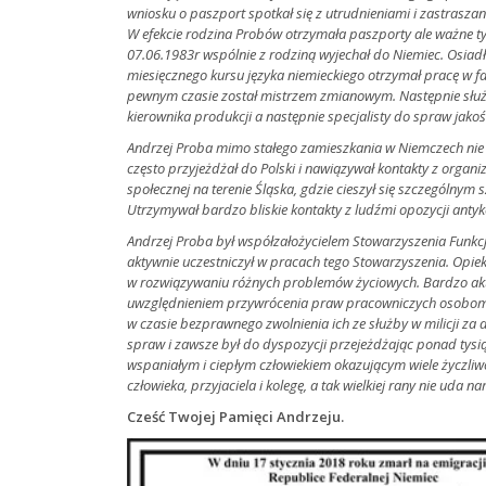
wniosku o paszport spotkał się z utrudnieniami i zastrasza
W efekcie rodzina Probów otrzymała paszporty ale ważne ty
07.06.1983r wspólnie z rodziną wyjechał do Niemiec. Osiad
miesięcznego kursu języka niemieckiego otrzymał pracę w 
pewnym czasie został mistrzem zmianowym. Następnie słu
kierownika produkcji a następnie specjalisty do spraw jakoś
Andrzej Proba mimo stałego zamieszkania w Niemczech nie 
często przyjeżdżał do Polski i nawiązywał kontakty z organi
społecznej na terenie Śląska, gdzie cieszył się szczególny
Utrzymywał bardzo bliskie kontakty z ludźmi opozycji antyk
Andrzej Proba był współzałożycielem Stowarzyszenia Funkcj
aktywnie uczestniczył w pracach tego Stowarzyszenia. Opie
w rozwiązywaniu różnych problemów życiowych. Bardzo akt
uwzględnieniem przywrócenia praw pracowniczych osobom, k
w czasie bezprawnego zwolnienia ich ze służby w milicji za 
spraw i zawsze był do dyspozycji przejeżdżając ponad tysi
wspaniałym i ciepłym człowiekiem okazującym wiele życzliwoś
człowieka, przyjaciela i kolegę, a tak wielkiej rany nie uda n
Cześć Twojej Pamięci Andrzeju.