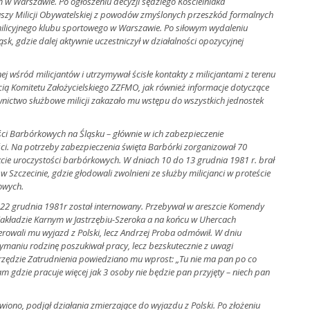
 w Warszawie. Po ogłoszeniu decyzji sędziego Kościelniaka
uszy Milicji Obywatelskiej z powodów zmyślonych przeszkód formalnych
 milicyjnego klubu sportowego w Warszawie. Po siłowym wydaleniu
ąsk, gdzie dalej aktywnie uczestniczył w działalności opozycyjnej
ej wśród milicjantów i utrzymywał ścisłe kontakty z milicjantami z terenu
cią Komitetu Założycielskiego ZZFMO, jak również
informacje dotyczące
wnictwo służbowe milicji zakazało mu wstępu do wszystkich jednostek
ści Barbórkowych na Śląsku – głównie w ich zabezpieczenie
i. Na potrzeby zabezpieczenia święta Barbórki zorganizował 70
cie uroczystości barbórkowych. W dniach 10 do 13 grudnia 1981 r. brał
 Szczecinie, gdzie głodowali zwolnieni ze służby milicjanci w proteście
owych.
u 22 grudnia 1981r został internowany. Przebywał w areszcie Komendy
Zakładzie Karnym w Jastrzębiu-Szeroka a na końcu w Uhercach
erowali mu wyjazd z Polski, lecz Andrzej Proba odmówił. W dniu
zymaniu rodzinę poszukiwał pracy, lecz bezskutecznie z uwagi
w Urzędzie Zatrudnienia powiedziano mu wprost: „Tu nie ma pan po co
am gdzie pracuje więcej jak 3 osoby nie będzie pan przyjęty – niech pan
iono, podjął działania zmierzające do wyjazdu z Polski. Po złożeniu