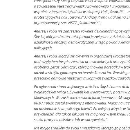
Funkcjonariuszy Milicji Obywatelskiej w Sądzie Wojewódzkim
o zawieszeniu rejestracji Związku Zawodowego Funkcjonari
wspólnie z innymi wziął udział w okupacji Hali „Gwardii” –
protestujących z hali „Gwardii” Andrzej Proba udał się na Śl
organizowanej przez NSZZ „Solidarność”.
Andrzej Proba nie zaprzestał również działalności opozycyjn
Śląska, którym dostarczał informacje związane z działalnoś
działalności opozycji demokratycznej. Z tego powodu kiero
milicyjnych.
Andrzej Proba włączył się aktywnie w organizację uroczysto
pod względem bezpieczeństwa uczestników tych uroczystośc
osobową „Straż Górniczą”, która pilnowała porządku w trak
udział w strajku głodowym na terenie Stoczni im. Warskiego w
przeciwko odmowie rejestracji milicyjnych związków zawod
Po ogłoszeniu stanu wojennego wrócił na Śląsk i tam w dni
Wojewódzkiej Milicji Obywatelskiej w Katowicach, potem w 
Mineralnych. W czasie internowania funkcjonariusze SB sug
06.07.1982r. został zwolniony z internowania. Mając na utr
na posiadanie tzw. „wilczego biletu”. Po kolejnej wizycie 
przychodzić, dla takich jak pan nie ma pracy w tym kraju. T
szuka pracy na taksówce lub w warzywniaku”.
Nie mając środków do życia i mieszkania, którego go pozbaw