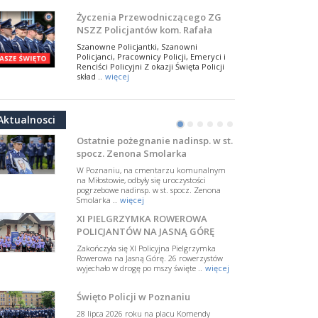
NSZZ Policjantów
Na zaproszenie Zarządu Głównego NSZZ
Życzenia Przewodniczącego ZG
Policjantów w Polsce gościł Rafael Laskowski z
NSZZ Policjantów kom. Rafała
Departamentu Policji w Nowym Jorku, o
Jankowskiego z okazji Święta
..
więcej
Szanowne Policjantki, Szanowni
Policji 2026
Policjanci, Pracownicy Policji, Emeryci i
PAMIĘTAMY I ODDAJMY HOŁD ST.
Renciści Policyjni Z okazji Święta Policji
SIERŻ. MARKOWI SIENICKIEMU
skład ..
więcej
W Biedrusku, pod Tablicą Pamiątkową
NSZZ Policjantów: Policja nie może
poświęconą starszemu sierżantowi Mar
być wciągana w bieżące spory
..
więcej
Aktualnosci
polityczne
•
•
•
•
•
•
W przestrzeni publicznej po raz kolejny
pojawiły się wypowiedzi, które uderzają
Ostatnie pożegnanie nadinsp. w st.
w funkcjonariuszki i funkcjonariuszy
spocz. Zenona Smolarka
Policj ..
więcej
W Poznaniu, na cmentarzu komunalnym
Dodatkowe zarobkowanie
na Miłostowie, odbyły się uroczystości
pogrzebowe nadinsp. w st. spocz. Zenona
policjantów. NSZZP: obecne
Smolarka ..
więcej
rozwiązania wymagają zmian
Do Sejmu trafiła petycja dotycząca
XI PIELGRZYMKA ROWEROWA
zmiany przepisów regulujących
podejmowanie przez policjantów
POLICJANTÓW NA JASNĄ GÓRĘ
dodatkowej pracy zarobkowe ..
więcej
Zakończyła się XI Policyjna Pielgrzymka
Rowerowa na Jasną Górę. 26 rowerzystów
Krok 1. Umorzenie. Krok 2. Walka
wyjechało w drogę po mszy święte ..
więcej
z hejtem
Postępowanie dotyczące interwencji
Święto Policji w Poznaniu
Policji w miejscu zamieszkania red.
Tomasza Sakiewicza zostało umorzone.
28 lipca 2026 roku na placu Komendy