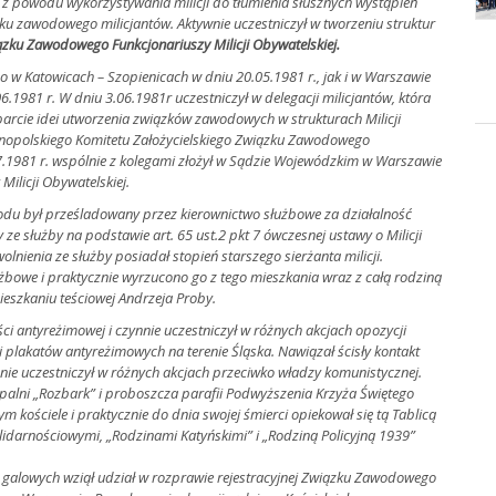
w z powodu wykorzystywania milicji do tłumienia słusznych wystąpień
ązku zawodowego milicjantów. Aktywnie uczestniczył w tworzeniu struktur
ązku Zawodowego Funkcjonariuszy Milicji Obywatelskiej.
no w Katowicach – Szopienicach w dniu 20.05.1981 r., jak i w Warszawie
06.1981 r. W dniu 3.06.1981r uczestniczył w delegacji milicjantów, która
parcie idei utworzenia związków zawodowych w strukturach Milicji
ólnopolskiego Komitetu Założycielskiego Związku Zawodowego
07.1981 r. wspólnie z kolegami złożył w Sądzie Wojewódzkim w Warszawie
ilicji Obywatelskiej.
odu był prześladowany przez kierownictwo służbowe za działalność
e służby na podstawie art. 65 ust.2 pkt 7 ówczesnej ustawy o Milicji
olnienia ze służby posiadał stopień starszego sierżanta milicji.
żbowe i praktycznie wyrzucono go z tego mieszkania wraz z całą rodziną
ieszkaniu teściowej Andrzeja Proby.
ci antyreżimowej i czynnie uczestniczył w różnych akcjach opozycji
i plakatów antyreżimowych na terenie Śląska. Nawiązał ścisły kontakt
ie uczestniczył w różnych akcjach przeciwko władzy komunistycznej.
kopalni „Rozbark” i proboszcza parafii Podwyższenia Krzyża Świętego
m kościele i praktycznie do dnia swojej śmierci opiekował się tą Tablicą
olidarnościowymi, „Rodzinami Katyńskimi” i „Rodziną Policyjną 1939”
h galowych wziął udział w rozprawie rejestracyjnej Związku Zawodowego