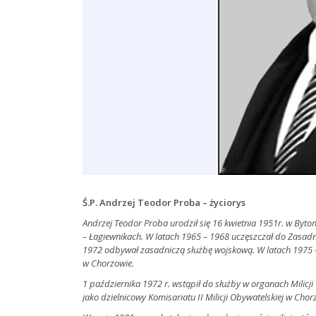
Ś.P. Andrzej Teodor Proba – życiorys
Andrzej Teodor Proba urodził się 16 kwietnia 1951r. w Byt
– Łagiewnikach. W latach 1965 – 1968 uczęszczał do Zasad
1972 odbywał zasadniczą służbę wojskową. W latach 1975 
w Chorzowie.
1 października 1972 r. wstąpił do służby w organach Milicj
jako dzielnicowy Komisariatu II Milicji Obywatelskiej w Chor