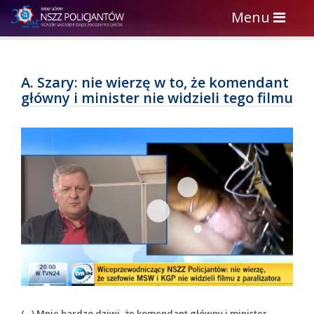
Toggle
Menu
navigation
A. Szary: nie wierzę w to, że komendant
główny i minister nie widzieli tego filmu
(…) Mnie bardzo dziwi, że komendant główny i minister