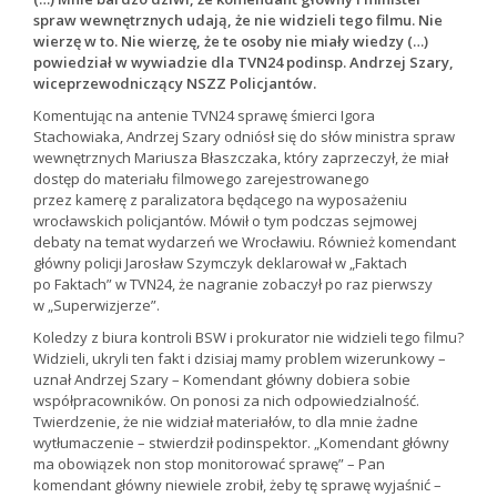
spraw wewnętrznych udają, że nie widzieli tego filmu. Nie
wierzę w to. Nie wierzę, że te osoby nie miały wiedzy (…)
powiedział w wywiadzie dla TVN24 podinsp. Andrzej Szary,
wiceprzewodniczący NSZZ Policjantów.
Komentując na antenie TVN24 sprawę śmierci Igora
Stachowiaka, Andrzej Szary odniósł się do słów ministra spraw
wewnętrznych Mariusza Błaszczaka, który zaprzeczył, że miał
dostęp do materiału filmowego zarejestrowanego
przez kamerę z paralizatora będącego na wyposażeniu
wrocławskich policjantów. Mówił o tym podczas sejmowej
debaty na temat wydarzeń we Wrocławiu. Również komendant
główny policji Jarosław Szymczyk deklarował w „Faktach
po Faktach” w TVN24, że nagranie zobaczył po raz pierwszy
w „Superwizjerze”.
Koledzy z biura kontroli BSW i prokurator nie widzieli tego filmu?
Widzieli, ukryli ten fakt i dzisiaj mamy problem wizerunkowy –
uznał Andrzej Szary – Komendant główny dobiera sobie
współpracowników. On ponosi za nich odpowiedzialność.
Twierdzenie, że nie widział materiałów, to dla mnie żadne
wytłumaczenie – stwierdził podinspektor. „Komendant główny
ma obowiązek non stop monitorować sprawę” – Pan
komendant główny niewiele zrobił, żeby tę sprawę wyjaśnić –