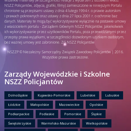
Wszelkie materiały (w szczególności relacje z wydarzeń z udziałem władz
NSZZ Policjantów, zdjęcia, grafiki, filmy) zamieszczone w niniejszym Portalu
chronione są przepisami ustawy z dnia 4 lutego 1994 r. o prawie autorskim
i prawach pokrewnych oraz ustawy z dnia 27 lipca 2001 r. o ochronie baz
danych. Materiały te mogą być wykorzystywane wyłącznie na postawie umowy
z właścicielem portalu - Zarządem Głównym NSZZ Policjantów. Jakiekolwiek
ich wykorzystywanie przez użytkowników Portalu, poza przewidzianymi przez
przepisy prawa wyjątkami, w szczególności dozwolonym użytkiem osobistym,
bez ważnej umowy jest zabronione. ZG NSZZ Policjantów
NSZZP © Niezależny Samorządny Związek Zawodowy Policjantów | 2016.
Wszystkie prawa zastrzeżone.
Zarządy Wojewódzkie i Szkolne
NSZZ Policjantów
Dolnośląskie
Kujawsko-Pomorskie
Lubelskie
Lubuskie
Łódzkie
Małopolskie
Mazowieckie
Opolskie
Podkarpackie
Podlaskie
Pomorskie
Śląskie
Świętokrzyskie
Warmińsko-Mazurskie
Wielkopolskie