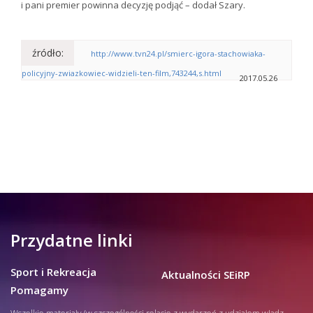
i pani premier powinna decyzję podjąć – dodał Szary.
źródło:
http://www.tvn24.pl/smierc-igora-stachowiaka-
policyjny-zwiazkowiec-widzieli-ten-film,743244,s.html
2017.05.26
Przydatne linki
Sport i Rekreacja
Aktualności SEiRP
Pomagamy