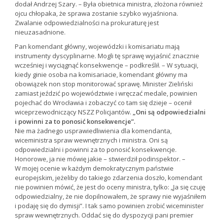
dodał Andrzej Szary. – Była obietnica ministra, złożona również
ojcu chłopaka, że sprawa zostanie szybko wyjaśniona.
Zwalanie odpowiedzialności na prokuraturę jest
nieuzasadnione.
Pan komendant główny, wojewódzki i komisariatu mają
instrumenty dyscyplinarne. Mogli tę sprawę wyjaśnić znacznie
wcześniej i wyciągnąć konsekwencje – podkreślił. – W sytuacji,
kiedy ginie osoba na komisariacie, komendant główny ma
obowiązek non stop monitorować sprawę. Minister Zieliński
zamiast jeździć po województwie i wręczać medale, powinien
pojechać do Wrocławia i zobaczyć co tam się dzieje – ocenił
wiceprzewodniczący NSZZ Policjantów.
„Oni są odpowiedzialni
i powinni za to ponosić konsekwencje”.
Nie ma żadnego usprawiedliwienia dla komendanta,
wiceministra spraw wewnętrznych i ministra. Oni są
odpowiedzialni i powinni za to ponosić konsekwencje.
Honorowe, ja nie mówię jakie – stwierdził podinspektor. –
W mojej ocenie w każdym demokratycznym państwie
europejskim, jeżeliby do takiego zdarzenia doszło, komendant
nie powinien mówić, że jest do oceny ministra, tylko: „Ja się czuję
odpowiedzialny, że nie dopilnowałem, że sprawy nie wyjaśniłem
i podaję się do dymisji”. I tak samo powinien zrobić wiceminister
spraw wewnętrznych. Oddać się do dyspozycji pani premier