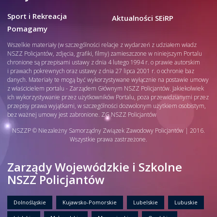
Sport i Rekreacja
Aktualności SEiRP
Pomagamy
Wszelkie materiały (w szczególności relacje z wydarzeń z udziałem władz
NSZZ Policjantów, zdjęcia, grafiki, filmy) zamieszczone w niniejszym Portalu
chronione są przepisami ustawy z dnia 4 lutego 1994 r. o prawie autorskim
i prawach pokrewnych oraz ustawy z dnia 27 lipca 2001 r. o ochronie baz
danych. Materiały te mogą być wykorzystywane wyłącznie na postawie umowy
z właścicielem portalu - Zarządem Głównym NSZZ Policjantów. Jakiekolwiek
ich wykorzystywanie przez użytkowników Portalu, poza przewidzianymi przez
przepisy prawa wyjątkami, w szczególności dozwolonym użytkiem osobistym,
bez ważnej umowy jest zabronione. ZG NSZZ Policjantów
NSZZP © Niezależny Samorządny Związek Zawodowy Policjantów | 2016.
Wszystkie prawa zastrzeżone.
Zarządy Wojewódzkie i Szkolne
NSZZ Policjantów
Dolnośląskie
Kujawsko-Pomorskie
Lubelskie
Lubuskie