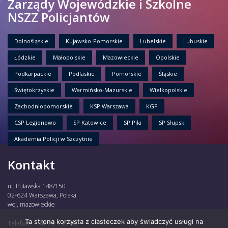
Zarządy Wojewódzkie i Szkolne
NSZZ Policjantów
Dolnośląskie
Kujawsko-Pomorskie
Lubelskie
Lubuskie
Łódzkie
Małopolskie
Mazowieckie
Opolskie
Podkarpackie
Podlaskie
Pomorskie
Śląskie
Świętokrzyskie
Warmińsko-Mazurskie
Wielkopolskie
Zachodniopomorskie
KSP Warszawa
KGP
CSP Legionowo
SP Katowice
SP Piła
SP Słupsk
Akademia Policji w Szczytnie
Kontakt
ul. Puławska 148/150
02-624 Warszawa, Polska
woj. mazowieckie
Ta strona korzysta z ciasteczek aby świadczyć usługi na
Telefon:
47 72 135 30,