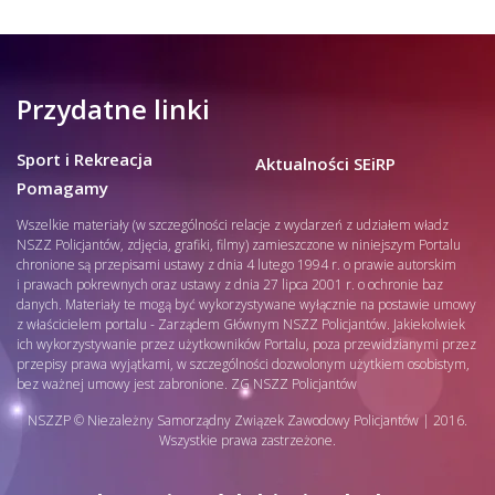
Przydatne linki
Sport i Rekreacja
Aktualności SEiRP
Pomagamy
Wszelkie materiały (w szczególności relacje z wydarzeń z udziałem władz
NSZZ Policjantów, zdjęcia, grafiki, filmy) zamieszczone w niniejszym Portalu
chronione są przepisami ustawy z dnia 4 lutego 1994 r. o prawie autorskim
i prawach pokrewnych oraz ustawy z dnia 27 lipca 2001 r. o ochronie baz
danych. Materiały te mogą być wykorzystywane wyłącznie na postawie umowy
z właścicielem portalu - Zarządem Głównym NSZZ Policjantów. Jakiekolwiek
ich wykorzystywanie przez użytkowników Portalu, poza przewidzianymi przez
przepisy prawa wyjątkami, w szczególności dozwolonym użytkiem osobistym,
bez ważnej umowy jest zabronione. ZG NSZZ Policjantów
NSZZP © Niezależny Samorządny Związek Zawodowy Policjantów | 2016.
Wszystkie prawa zastrzeżone.