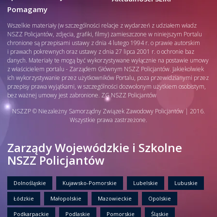
Pomagamy
Wszelkie materiały (w szczególności relacje z wydarzeń z udziałem władz
NSZZ Policjantów, zdjęcia, grafiki, filmy) zamieszczone w niniejszym Portalu
chronione są przepisami ustawy z dnia 4 lutego 1994 r. o prawie autorskim
i prawach pokrewnych oraz ustawy z dnia 27 lipca 2001 r. o ochronie baz
danych. Materiały te mogą być wykorzystywane wyłącznie na postawie umowy
z właścicielem portalu - Zarządem Głównym NSZZ Policjantów. Jakiekolwiek
ich wykorzystywanie przez użytkowników Portalu, poza przewidzianymi przez
przepisy prawa wyjątkami, w szczególności dozwolonym użytkiem osobistym,
bez ważnej umowy jest zabronione. ZG NSZZ Policjantów
NSZZP © Niezależny Samorządny Związek Zawodowy Policjantów | 2016.
Wszystkie prawa zastrzeżone.
Zarządy Wojewódzkie i Szkolne
NSZZ Policjantów
Dolnośląskie
Kujawsko-Pomorskie
Lubelskie
Lubuskie
Łódzkie
Małopolskie
Mazowieckie
Opolskie
Podkarpackie
Podlaskie
Pomorskie
Śląskie