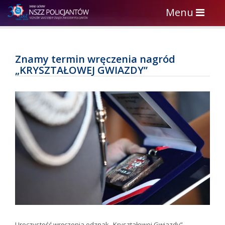
Toggle
Menu
navigation
Znamy termin wręczenia nagród
„KRYSZTAŁOWEJ GWIAZDY”
Uroczystość wręczenia odznak „Kryształowej Gwiazdy”