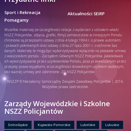
Sport i Rekreacja
Aktualności SEiRP
Pomagamy
Wszelkie materiały (w szczególności relacje z wydarzeń z udziałem władz
NSZZ Policjantów, zdjęcia, grafiki, filmy) zamieszczone w niniejszym Portalu
chronione są przepisami ustawy z dnia 4 lutego 1994 r. o prawie autorskim
i prawach pokrewnych oraz ustawy z dnia 27 lipca 2001 r. o ochronie baz
danych. Materiały te mogą być wykorzystywane wyłącznie na postawie umowy
z właścicielem portalu - Zarządem Głównym NSZZ Policjantów. Jakiekolwiek
ich wykorzystywanie przez użytkowników Portalu, poza przewidzianymi przez
przepisy prawa wyjątkami, w szczególności dozwolonym użytkiem osobistym,
bez ważnej umowy jest zabronione. ZG NSZZ Policjantów
NSZZP © Niezależny Samorządny Związek Zawodowy Policjantów | 2016.
Wszystkie prawa zastrzeżone.
Zarządy Wojewódzkie i Szkolne
NSZZ Policjantów
Dolnośląskie
Kujawsko-Pomorskie
Lubelskie
Lubuskie