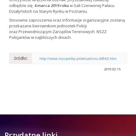
odbędzie się
4 marca 2019 roku
w Sali Czerwonej Pałacu
Działyńskich na Starym Rynku w Poznaniu.
Stosowne zaproszenia oraz informacje organizacyjne zostaną
przekazane kierownikom jednostek Policji
oraz Przewodniczącym Zarządów Terenowych NSZZ
Policjantów w najbliższych dniach.
źródło:
http://www.nszzpwlkp.pl/aktualnosc,6494,0.htm
2019.02.15
Przydatne linki